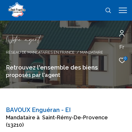
N
o
r
e
a
g
e
n
t
Fr
Effectuer une recherche
RÉSEAU DE MANDATAIRES EN FRANCE
MANDATAIRE
et trouver le bien qui correspond à vos
0
critères
Retrouvez l'ensemble des biens
proposés par l'agent
Type
d'offre
Type d'offre
Type
de
type de bien
BAVOUX Enguéran - EI
bien
Mandataire à
Saint-Rémy-De-Provence
Ville
(13210)