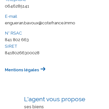
0646285141
E-mail
engueran.bavoux@cotefrance.immo
N° RSAC
841 802 663
SIRET
84180266300028
Mentions légales
L'agent vous propose
ses biens