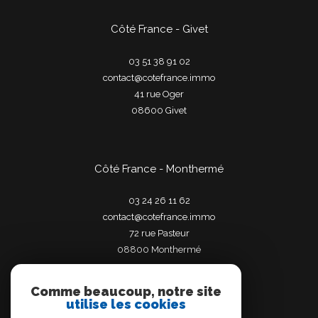
Côté France - Givet
03 51 38 91 02
contact@cotefrance.immo
41 rue Oger
08600
givet
Côté France - Monthermé
03 24 26 11 62
contact@cotefrance.immo
72 rue Pasteur
08800
monthermé
Comme beaucoup, notre site
utilise les cookies
Adhérents