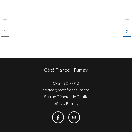
1
2
Côté France - Fumay
03 24 26 57 98
contact@cotefrance.immo
60 rue Général de Gaulle
08170
fumay