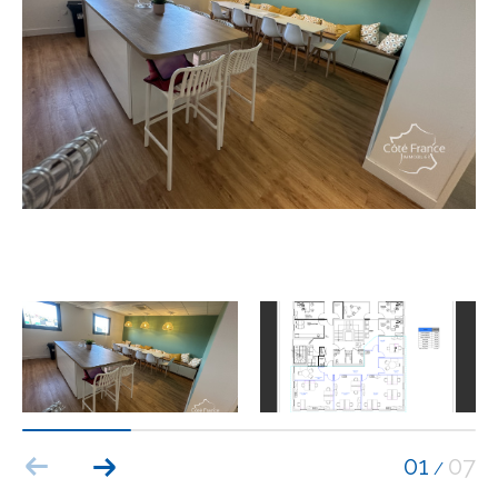
Budget
Budget
Surface
Surface
Pièces
Pièces
Référence
AFFINER LES CRITÈRES
TERRASSE
PARKING
PISCINE
01
07
/
FILTRER PAR