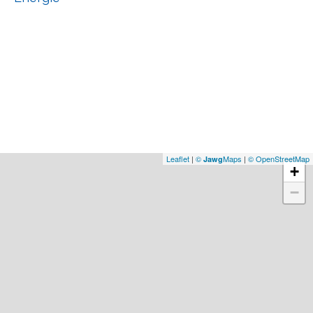
Leaflet
|
©
Maps
|
© OpenStreetMap
Jawg
+
−