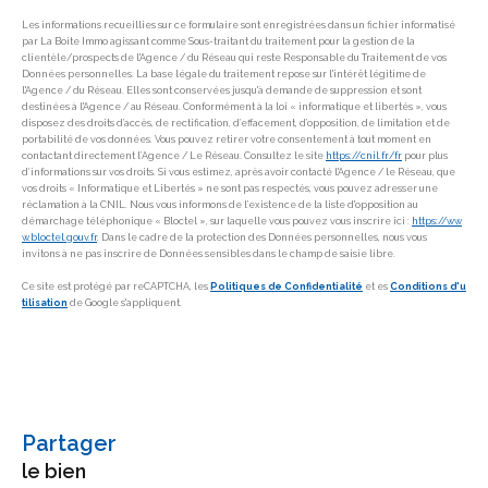
Les informations recueillies sur ce formulaire sont enregistrées dans un fichier informatisé
par La Boite Immo agissant comme Sous-traitant du traitement pour la gestion de la
clientèle/prospects de l'Agence / du Réseau qui reste Responsable du Traitement de vos
Données personnelles. La base légale du traitement repose sur l'intérêt légitime de
l'Agence / du Réseau. Elles sont conservées jusqu'à demande de suppression et sont
destinées à l'Agence / au Réseau. Conformément à la loi « informatique et libertés », vous
disposez des droits d’accès, de rectification, d’effacement, d’opposition, de limitation et de
portabilité de vos données. Vous pouvez retirer votre consentement à tout moment en
contactant directement l’Agence / Le Réseau. Consultez le site
https://cnil.fr/fr
pour plus
d’informations sur vos droits. Si vous estimez, après avoir contacté l'Agence / le Réseau, que
vos droits « Informatique et Libertés » ne sont pas respectés, vous pouvez adresser une
réclamation à la CNIL. Nous vous informons de l’existence de la liste d'opposition au
démarchage téléphonique « Bloctel », sur laquelle vous pouvez vous inscrire ici :
https://ww
w.bloctel.gouv.fr
. Dans le cadre de la protection des Données personnelles, nous vous
invitons à ne pas inscrire de Données sensibles dans le champ de saisie libre.
Ce site est protégé par reCAPTCHA, les
Politiques de Confidentialité
et es
Conditions d'u
tilisation
de Google s'appliquent.
partager
le bien