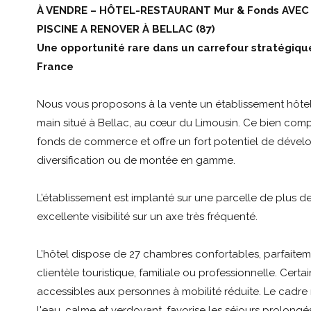
À VENDRE – HÔTEL-RESTAURANT Mur & Fonds AVEC
PISCINE A RENOVER À BELLAC (87)
Une opportunité rare dans un carrefour stratégique
France
Nous vous proposons à la vente un établissement hôtel
main situé à Bellac, au cœur du Limousin. Ce bien comp
fonds de commerce et offre un fort potentiel de déve
diversification ou de montée en gamme.
L’établissement est implanté sur une parcelle de plus d
excellente visibilité sur un axe très fréquenté.
L’hôtel dispose de 27 chambres confortables, parfaite
clientèle touristique, familiale ou professionnelle. Cert
accessibles aux personnes à mobilité réduite. Le cadre 
l'eau, calme et verdoyant, favorise les séjours prolongés