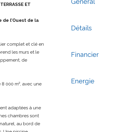
Général
 TERRASSE ET
 de l’Ouest de la
Détails
ier complet et clé en
rend les murs et le
Financier
loppement, de
Energie
e 8 000 m², avec une
ment adaptées à une
aines chambres sont
naturel, au bord de
. Une piscine,