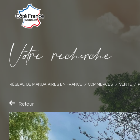
V
o
r
e
r
e
c
e
c
e
RÉSEAU DE MANDATAIRES EN FRANCE
COMMERCES
VENTE
Retour