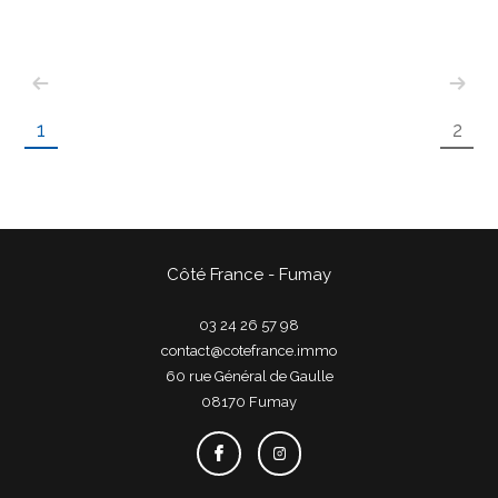
1
2
Côté France - Fumay
03 24 26 57 98
contact@cotefrance.immo
60 rue Général de Gaulle
08170
fumay