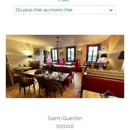
Du plus cher au moins cher
Budget
Budget
Surface
Surface
Pièces
Pièces
Référence
AFFINER LES CRITÈRES
TERRASSE
PARKING
PISCINE
Saint-Quentin
FILTRER PAR
(02100)