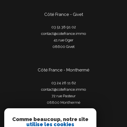
Côté France - Givet
03 51 38 91 02
contact@cotefrance.immo
41 rue Oger
08600
givet
Côté France - Monthermé
03 24 26 11 62
contact@cotefrance.immo
72 rue Pasteur
08800
monthermé
Comme beaucoup, notre site
utilise les cookies
Adhérents