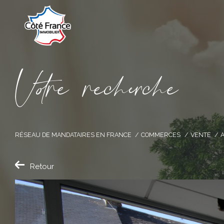
V
o
r
e
r
e
c
e
c
e
RÉSEAU DE MANDATAIRES EN FRANCE
COMMERCES
VENTE
Retour