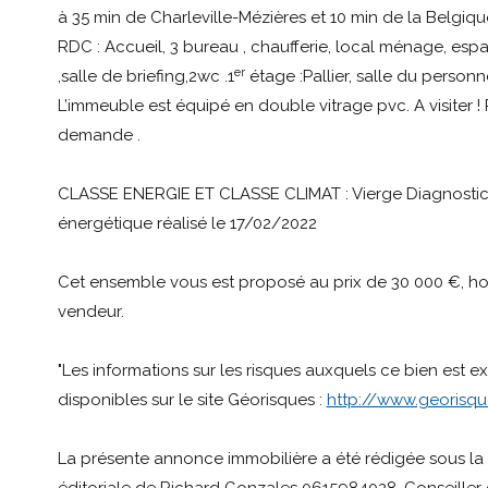
à 35 min de Charleville-Mézières et 10 min de la Belgi
RDC : Accueil, 3 bureau , chaufferie, local ménage, espa
er
,salle de briefing,2wc .1
étage :Pallier, salle du personne
L’immeuble est équipé en double vitrage pvc. A visiter !
demande .
CLASSE ENERGIE ET CLASSE CLIMAT : Vierge Diagnosti
énergétique réalisé le 17/02/2022
Cet ensemble vous est proposé au prix de 30 000 €, h
vendeur.
"Les informations sur les risques auxquels ce bien est e
disponibles sur le site Géorisques :
http://www.georisque
La présente annonce immobilière a été rédigée sous la 