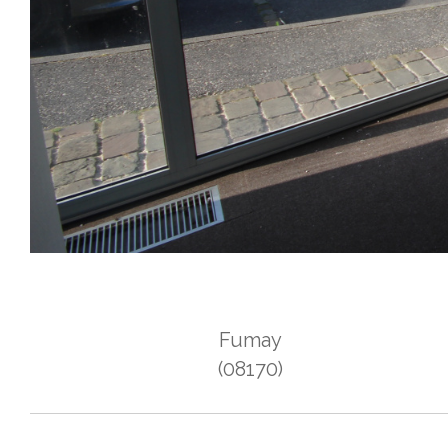
Fumay
(08170)