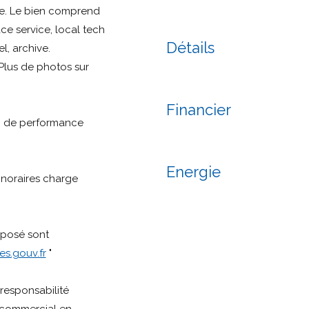
que. Le bien comprend
ce service, local tech
Détails
l, archive.
 Plus de photos sur
Financier
c de performance
Energie
onoraires charge
xposé sont
s.gouv.fr
"
responsabilité