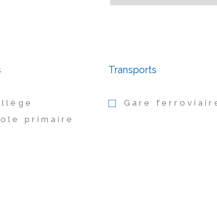
s
Transports
llège
Gare ferroviair
ole primaire