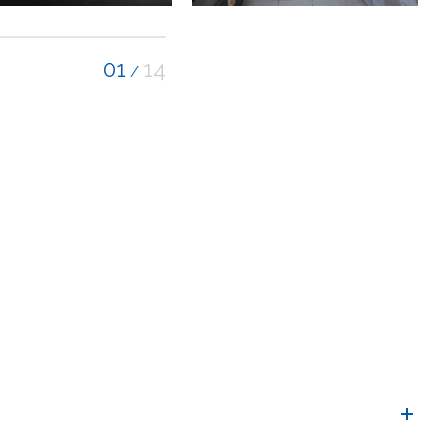
01
14
/