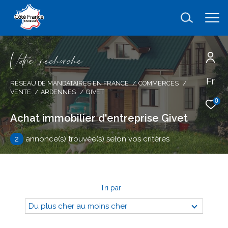
V
o
r
e
r
e
c
e
c
e
Fr
Effectuer une recherche
RÉSEAU DE MANDATAIRES EN FRANCE
COMMERCES
VENTE
ARDENNES
GIVET
et trouver le bien qui correspond à vos
0
critères
Achat immobilier d'entreprise Givet
2
annonce(s) trouvée(s) selon vos critères
Type
d'offre
Vente immobilier professionnel
Type
de
type de bien
Tri par
bien
Du plus cher au moins cher
Ville