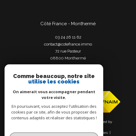
Côté France - Monthermé
03 24 26 11 62
contact@cotefrance.immo
72 rue Pasteur
08800
monthermé
Comme beaucoup, notre site
utilise les cookies
Adhérents
On aimerait vous accompagner pendant
votre visite.
En poursuivant, vous acceptez l'utilisation des
cookies par ce site, afin de vous proposer des
contenus adaptés et réaliser des statistiques !
© 2026 | Tous droits réservés | Traduction powered by
Google |
Nos honoraires
Plan du site
Mentions légales