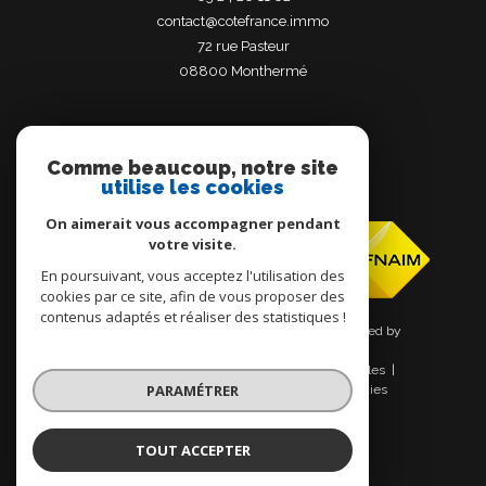
contact@cotefrance.immo
72 rue Pasteur
08800
monthermé
Comme beaucoup, notre site
utilise les cookies
Adhérents
On aimerait vous accompagner pendant
votre visite.
En poursuivant, vous acceptez l'utilisation des
cookies par ce site, afin de vous proposer des
contenus adaptés et réaliser des statistiques !
© 2026 | Tous droits réservés | Traduction powered by
Google |
Nos honoraires
Plan du site
Mentions légales
PARAMÉTRER
Admin
Nos liens
Politique RGPD
Cookies
TOUT ACCEPTER