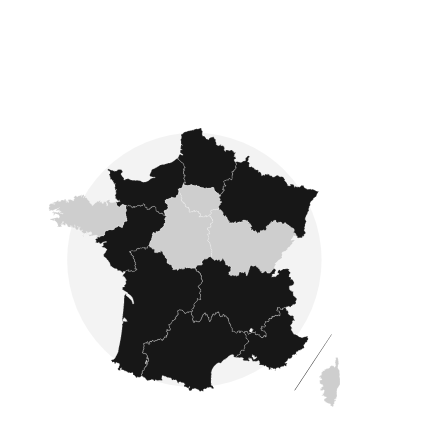
Fondé en 2007, Côté France se développe sur
l'ensemble du pays : nous proposons des
annonces immobilières dans les quatre coins
de la France comme en Ardennes, Gironde,
Manche, Aisne et en Dordogne
.
L'estimation immobilière
Avec Côté France Immobilier, faîtes confiance à
des experts en estimation immobilière. Après une
estimation immobilière réalisée par un de nos
experts, vous êtes sûr d'obtenir une
évaluation précise et fiable
de la valeur de
votre bien avant de le mettre en vente.