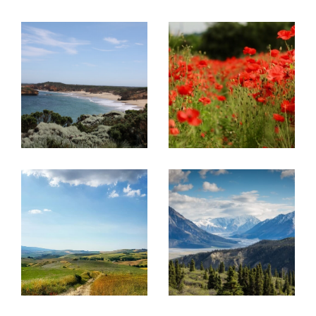
rue Pasteur.
Projet immobilier en France et en
Belgique, découvrez nos
prestations !
Acheter ou vendre un bien
Ce réseau a été créé pour
aider des
propriétaires à vendre leurs biens
immobiliers à une clientèle française
mais
aussi internationale
et inversement pour
aider
la clientèle étrangère à trouver le bien de
leurs rêves en France
.