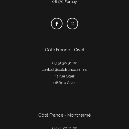
08170
fumay
Côté France - Givet
03 51 38 91 02
contact@cotefrance.immo
41 rue Oger
08600
givet
Côté France - Monthermé
03 24 26 11 62