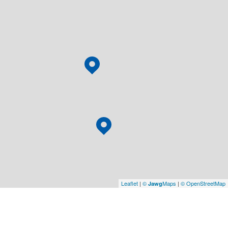
Leaflet
|
©
Maps
|
© OpenStreetMap
Jawg