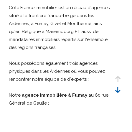
Budget
critères
Budget
Côté France Immobilier est un réseau d'agences
situé à la frontière franco-belge dans les
Référence
Ardennes, à Fumay, Givet et Monthermé, ainsi
qu'en Belgique à Mariembourg ET aussi de
mandataires immobiliers répartis sur l'ensemble
Rechercher
des régions françaises.
Nous possédons également trois agences
physiques dans les Ardennes où vous pouvez
rencontrer notre équipe de d'experts :
Notre
agence immobilière à Fumay
au 60 rue
Général de Gaulle ;
Notre
agence immobilière à Givet
au 41 rue
Oger ;
Notre
agence immobilière à Monthermé
au 72