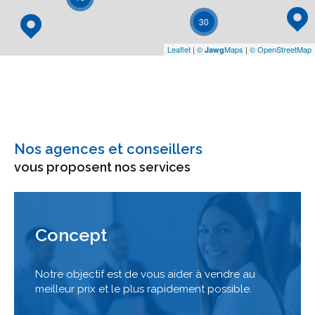
30
Leaflet
|
©
Maps
|
© OpenStreetMap
Jawg
Nos agences et conseillers
vous proposent nos services
Concept
Notre objectif est de vous aider à vendre au
meilleur prix et le plus rapidement possible.