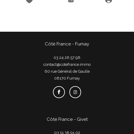
Côté France - Fumay
03 24 26 57 98
contact@cotefrance.immo
60 rue Général de Gaulle
08170
fumay
Côté France - Givet
03 51 38 91 02