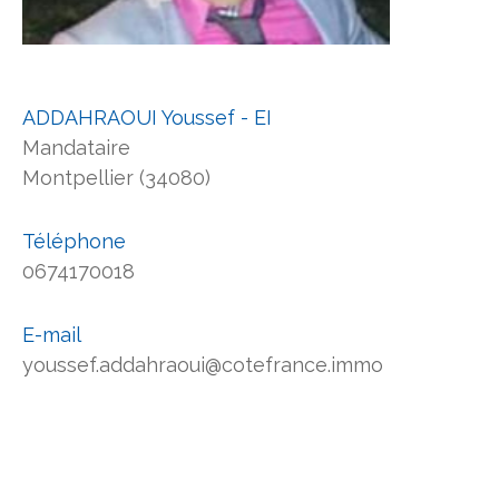
ADDAHRAOUI Youssef - EI
Mandataire
Montpellier (34080)
Téléphone
0674170018
E-mail
youssef.addahraoui@cotefrance.immo
Nom