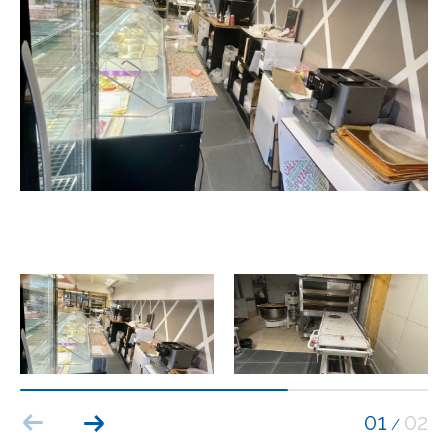
Budget
Budget
Surface
Surface
Pièces
Pièces
Référence
AFFINER LES CRITÈRES
TERRASSE
PARKING
PISCINE
01
02
/
FILTRER PAR