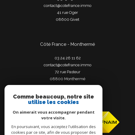
contact@cotefrance.immo
41 rue Oger
08600
givet
Côté France - Monthermé
03 24 26 11 62
contact@cotefrance.immo
72 rue Pasteur
08800
monthermé
Comme beaucoup, notre site
utilise les cookies
Adhérents
On aimerait vous accompagner pendant
votre visite.
En poursuivant, vous acceptez l'utilisation des
cookies par ce site, afin de vous proposer des