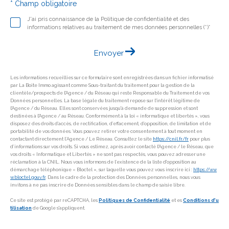
* Champ obligatoire
J'ai pris connaissance de la Politique de confidentialité et des
informations relatives au traitement de mes données personnelles (*)*
Envoyer
Les informations recueillies sur ce formulaire sont enregistrées dans un fichier informatisé
par La Boite Immo agissant comme Sous-traitant du traitement pour la gestion de la
clientèle/prospects de l'Agence / du Réseau qui reste Responsable du Traitement de vos
Données personnelles. La base légale du traitement repose sur l'intérêt légitime de
l'Agence / du Réseau. Elles sont conservées jusqu'à demande de suppression et sont
destinées à l'Agence / au Réseau. Conformément à la loi « informatique et libertés », vous
disposez des droits d’accès, de rectification, d’effacement, d’opposition, de limitation et de
portabilité de vos données. Vous pouvez retirer votre consentement à tout moment en
contactant directement l’Agence / Le Réseau. Consultez le site
https://cnil.fr/fr
pour plus
d’informations sur vos droits. Si vous estimez, après avoir contacté l'Agence / le Réseau, que
vos droits « Informatique et Libertés » ne sont pas respectés, vous pouvez adresser une
réclamation à la CNIL. Nous vous informons de l’existence de la liste d'opposition au
démarchage téléphonique « Bloctel », sur laquelle vous pouvez vous inscrire ici :
https://ww
w.bloctel.gouv.fr
. Dans le cadre de la protection des Données personnelles, nous vous
invitons à ne pas inscrire de Données sensibles dans le champ de saisie libre.
Ce site est protégé par reCAPTCHA, les
Politiques de Confidentialité
et es
Conditions d'u
tilisation
de Google s'appliquent.