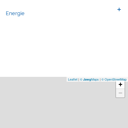
Energie
Leaflet
|
©
Maps
|
© OpenStreetMap
Jawg
+
−