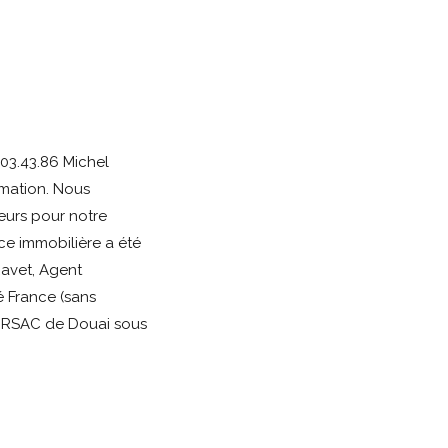
03.43.86 Michel
imation. Nous
eurs pour notre
ce immobilière a été
Ravet, Agent
 France (sans
u RSAC de Douai sous