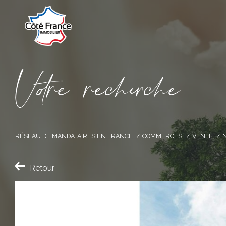
V
o
r
e
r
e
c
e
c
e
RÉSEAU DE MANDATAIRES EN FRANCE
COMMERCES
VENTE
Retour