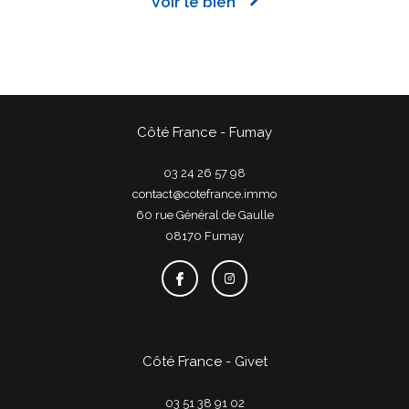
Voir le bien
Côté France - Fumay
03 24 26 57 98
contact@cotefrance.immo
60 rue Général de Gaulle
08170
fumay
Côté France - Givet
03 51 38 91 02