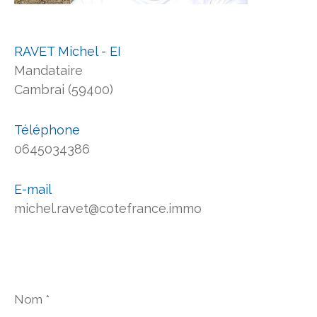
RAVET Michel - EI
Mandataire
Cambrai (59400)
Téléphone
0645034386
E-mail
michel.ravet@cotefrance.immo
Nom
*