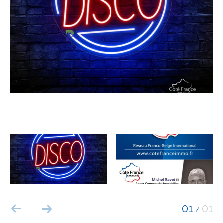
Budget
Budget
Surface
Surface
Pièces
Pièces
Référence
AFFINER LES CRITÈRES
TERRASSE
PARKING
PISCINE
01
01
/
FILTRER PAR