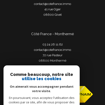
contact@cotefrance.immo
41 rue Oger
08600
givet
Côté France - Monthermé
03 24 26 11 62
contact@cotefrance.immo
72 rue Pasteur
08800
monthermé
Comme beaucoup, notre site
utilise les cookies
Adhérents
On aimerait vous accompagner pendant
votre visite.
En poursuivant, vous acceptez l'utilisation des
cookies par ce site, afin de vous proposer des