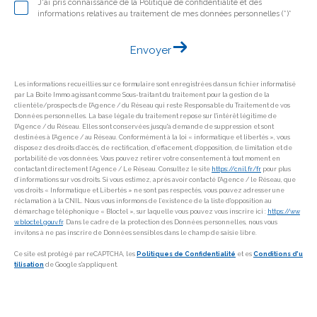
J'ai pris connaissance de la Politique de confidentialité et des
informations relatives au traitement de mes données personnelles (*)*
Envoyer
Les informations recueillies sur ce formulaire sont enregistrées dans un fichier informatisé
par La Boite Immo agissant comme Sous-traitant du traitement pour la gestion de la
clientèle/prospects de l'Agence / du Réseau qui reste Responsable du Traitement de vos
Données personnelles. La base légale du traitement repose sur l'intérêt légitime de
l'Agence / du Réseau. Elles sont conservées jusqu'à demande de suppression et sont
destinées à l'Agence / au Réseau. Conformément à la loi « informatique et libertés », vous
disposez des droits d’accès, de rectification, d’effacement, d’opposition, de limitation et de
portabilité de vos données. Vous pouvez retirer votre consentement à tout moment en
contactant directement l’Agence / Le Réseau. Consultez le site
https://cnil.fr/fr
pour plus
d’informations sur vos droits. Si vous estimez, après avoir contacté l'Agence / le Réseau, que
vos droits « Informatique et Libertés » ne sont pas respectés, vous pouvez adresser une
réclamation à la CNIL. Nous vous informons de l’existence de la liste d'opposition au
démarchage téléphonique « Bloctel », sur laquelle vous pouvez vous inscrire ici :
https://ww
w.bloctel.gouv.fr
. Dans le cadre de la protection des Données personnelles, nous vous
invitons à ne pas inscrire de Données sensibles dans le champ de saisie libre.
Ce site est protégé par reCAPTCHA, les
Politiques de Confidentialité
et es
Conditions d'u
tilisation
de Google s'appliquent.