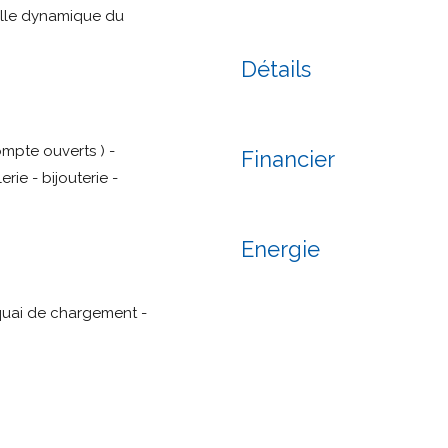
ville dynamique du
Détails
ompte ouverts ) -
Financier
erie - bijouterie -
Energie
 quai de chargement -