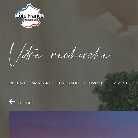
V
o
r
e
r
e
c
e
c
e
RÉSEAU DE MANDATAIRES EN FRANCE
COMMERCES
VENTE
Retour