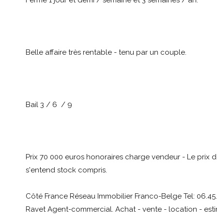
Ferme 1 jour et demi / semaine et 3 semaines / an.
Belle affaire très rentable - tenu par un couple.
Bail 3 / 6 / 9
Prix 70 000 euros honoraires charge vendeur - Le prix 
s'entend stock compris.
Côté France Réseau Immobilier Franco-Belge Tel: 06.45.
Ravet Agent-commercial. Achat - vente - location - est