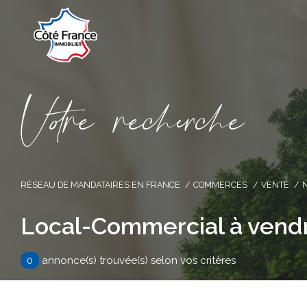
V
o
r
e
r
e
c
e
c
e
RÉSEAU DE MANDATAIRES EN FRANCE
COMMERCES
VENTE
Local-Commercial à vend
0
annonce(s) trouvée(s) selon vos critères