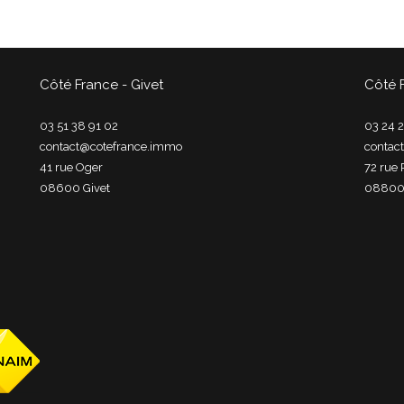
Côté France - Givet
Côté 
03 51 38 91 02
03 24 2
contact@cotefrance.immo
contac
41 rue Oger
72 rue 
08600
givet
0880