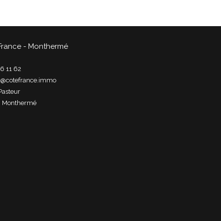
France - Monthermé
6 11 62
t@cotefrance.immo
Pasteur
0
monthermé