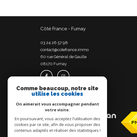
Côté France - Fumay
03 24 26 57 98
contact@cotefrance.immo
60 rue Général de Gaulle
08170
fumay
Comme beaucoup, notre site
utilise les cookies
Adhérents
On aimerait vous accompagner pendant
votre visite.
En poursuivant, vous acceptez l'utilisation des
cookies par ce site, afin de vous proposer des
contenus adaptés et réaliser des statistiques !