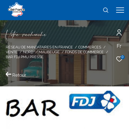
V
o
r
e
r
e
c
e
c
e
Fr
Effectuer une recherche
RÉSEAU DE MANDATAIRES EN FRANCE
COMMERCES
VENTE
NORD
MAUBEUGE
FONDS DE COMMERCE
et trouver le bien qui correspond à vos
BAR FDJ PMU PRESSE
0
critères
Retour
Type
d'offre
Vente immobilier professionnel
Type
de
type de bien
bien
Ville