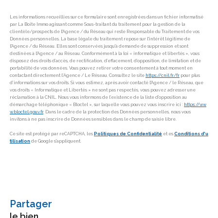
Les informations recueillies sur ce formulaire sont enregistrées dans un fichier informatisé
par La Boite Immo agissant comme Sous-traitant du traitement pour la gestion de la
clientèle/prospects de l'Agence / du Réseau qui reste Responsable du Traitement de vos
Données personnelles. La base légale du traitement repose sur l'intérêt légitime de
l'Agence / du Réseau. Elles sont conservées jusqu'à demande de suppression et sont
destinées à l'Agence / au Réseau. Conformément à la loi « informatique et libertés », vous
disposez des droits d’accès, de rectification, d’effacement, d’opposition, de limitation et de
portabilité de vos données. Vous pouvez retirer votre consentement à tout moment en
contactant directement l’Agence / Le Réseau. Consultez le site
https://cnil.fr/fr
pour plus
d’informations sur vos droits. Si vous estimez, après avoir contacté l'Agence / le Réseau, que
vos droits « Informatique et Libertés » ne sont pas respectés, vous pouvez adresser une
réclamation à la CNIL. Nous vous informons de l’existence de la liste d'opposition au
démarchage téléphonique « Bloctel », sur laquelle vous pouvez vous inscrire ici :
https://ww
w.bloctel.gouv.fr
. Dans le cadre de la protection des Données personnelles, nous vous
invitons à ne pas inscrire de Données sensibles dans le champ de saisie libre.
Ce site est protégé par reCAPTCHA, les
Politiques de Confidentialité
et es
Conditions d'u
tilisation
de Google s'appliquent.
partager
le bien