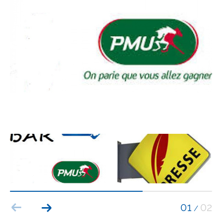
Budget
Budget
Surface
Surface
Pièces
Pièces
Référence
AFFINER LES CRITÈRES
TERRASSE
PARKING
PISCINE
01
02
/
FILTRER PAR