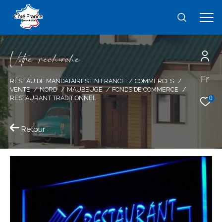
V
o
r
e
r
e
c
e
c
e
Fr
Effectuer une recherche
RÉSEAU DE MANDATAIRES EN FRANCE
COMMERCES
VENTE
NORD
MAUBEUGE
FONDS DE COMMERCE
et trouver le bien qui correspond à vos
RESTAURANT TRADITIONNEL
0
critères
Retour
Type
d'offre
Vente immobilier professionnel
Type
de
type de bien
bien
Ville