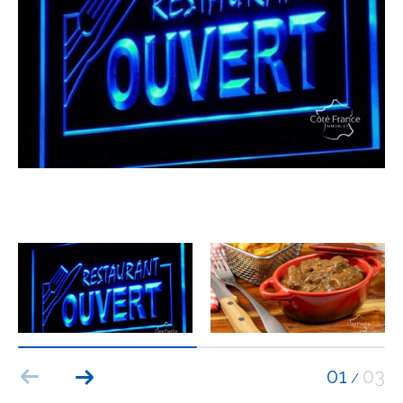
Budget
Budget
Surface
Surface
Pièces
Pièces
Référence
AFFINER LES CRITÈRES
TERRASSE
PARKING
PISCINE
01
03
/
FILTRER PAR