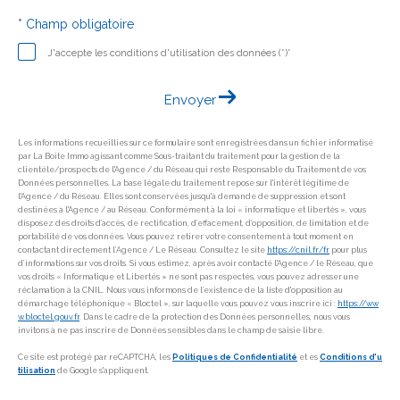
* Champ obligatoire
J'accepte les conditions d'utilisation des données (*)*
Envoyer
Les informations recueillies sur ce formulaire sont enregistrées dans un fichier informatisé
par La Boite Immo agissant comme Sous-traitant du traitement pour la gestion de la
clientèle/prospects de l'Agence / du Réseau qui reste Responsable du Traitement de vos
Données personnelles. La base légale du traitement repose sur l'intérêt légitime de
l'Agence / du Réseau. Elles sont conservées jusqu'à demande de suppression et sont
destinées à l'Agence / au Réseau. Conformément à la loi « informatique et libertés », vous
disposez des droits d’accès, de rectification, d’effacement, d’opposition, de limitation et de
portabilité de vos données. Vous pouvez retirer votre consentement à tout moment en
contactant directement l’Agence / Le Réseau. Consultez le site
https://cnil.fr/fr
pour plus
d’informations sur vos droits. Si vous estimez, après avoir contacté l'Agence / le Réseau, que
vos droits « Informatique et Libertés » ne sont pas respectés, vous pouvez adresser une
réclamation à la CNIL. Nous vous informons de l’existence de la liste d'opposition au
démarchage téléphonique « Bloctel », sur laquelle vous pouvez vous inscrire ici :
https://ww
w.bloctel.gouv.fr
. Dans le cadre de la protection des Données personnelles, nous vous
invitons à ne pas inscrire de Données sensibles dans le champ de saisie libre.
Ce site est protégé par reCAPTCHA, les
Politiques de Confidentialité
et es
Conditions d'u
tilisation
de Google s'appliquent.