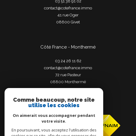
03 51 38 91 02
contact@cotefrance.immo
41 rue Oger
08600
givet
Côté France - Monthermé
03 24 26 11 62
contact@cotefrance.immo
72 rue Pasteur
08800
monthermé
Comme beaucoup, notre site
utilise les cookies
Adhérents
On aimerait vous accompagner pendant
votre visite.
En poursuivant, vous acceptez l'utilisation des
cookies par ce site, afin de vous proposer des