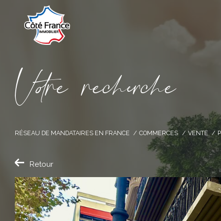
V
o
r
e
r
e
c
e
c
e
RÉSEAU DE MANDATAIRES EN FRANCE
COMMERCES
VENTE
Retour