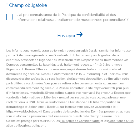
* Champ obligatoire
J'ai pris connaissance de la Politique de confidentialité et des
informations relatives au traitement de mes données personnelles (*)*
Envoyer
Les informations recueillies sur ce formulaire sont enregistrées dans un fichier informatisé
par La Boite Immo agissant comme Sous-traitant du traitement pour la gestion de la
clientèle/prospects de l'Agence / du Réseau qui reste Responsable du Traitement de vos
Données personnelles. La base légale du traitement repose sur l'intérêt légitime de
l'Agence / du Réseau. Elles sont conservées jusqu'à demande de suppression et sont
destinées à l'Agence / au Réseau. Conformément à la loi « informatique et libertés », vous
disposez des droits d’accès, de rectification, d’effacement, d’opposition, de limitation et de
portabilité de vos données. Vous pouvez retirer votre consentement à tout moment en
contactant directement l’Agence / Le Réseau. Consultez le site https://cnil.fr/fr pour plus
d’informations sur vos droits. Si vous estimez, après avoir contacté l'Agence / le Réseau, que
vos droits « Informatique et Libertés » ne sont pas respectés, vous pouvez adresser une
réclamation à la CNIL. Nous vous informons de l’existence de la liste d'opposition au
démarchage téléphonique « Bloctel », sur laquelle vous pouvez vous inscrire ici :
https://www.bloctel.gouv.fr Dans le cadre de la protection des Données personnelles, nous
vous invitons à ne pas inscrire de Données sensibles dans le champ de saisie libre.
Ce site est protégé par reCAPTCHA, les
Politiques de Confidentialité
et les
Conditions d'Utilis
ation
de Google s'appliquent.