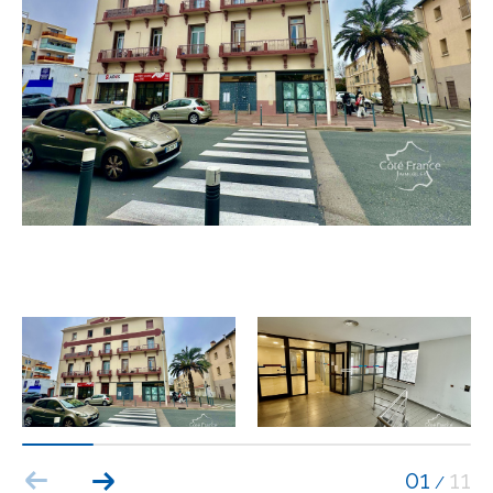
Budget
Budget
Surface
Surface
Pièces
Pièces
Référence
AFFINER LES CRITÈRES
TERRASSE
PARKING
PISCINE
FILTRER PAR
01
11
/