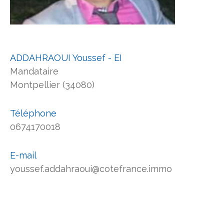
ADDAHRAOUI Youssef - EI
Mandataire
Montpellier (34080)
Téléphone
0674170018
E-mail
youssef.addahraoui@cotefrance.immo
Nom