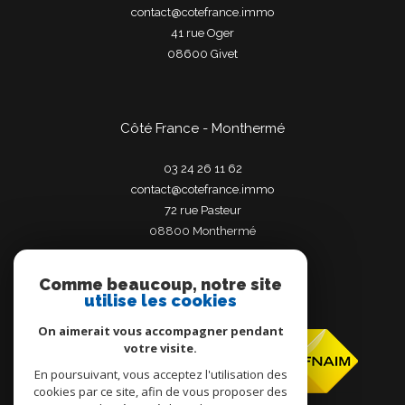
contact@cotefrance.immo
41 rue Oger
08600
givet
Côté France - Monthermé
03 24 26 11 62
contact@cotefrance.immo
72 rue Pasteur
08800
monthermé
Comme beaucoup, notre site
utilise les cookies
Adhérents
On aimerait vous accompagner pendant
votre visite.
En poursuivant, vous acceptez l'utilisation des
cookies par ce site, afin de vous proposer des