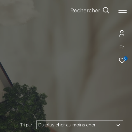
Rechercher
Fr
0
Du plus cher au moins cher
Tri par