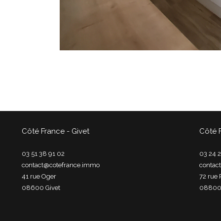
Côté France - Givet
Côté 
03 51 38 91 02
03 24 2
contact@cotefrance.immo
contac
41 rue Oger
72 rue 
08600
givet
0880