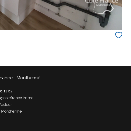
France - Monthermé
6 11 62
t@cotefrance.immo
Pasteur
0
monthermé