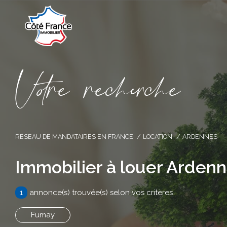
V
o
r
e
r
e
c
e
c
e
RÉSEAU DE MANDATAIRES EN FRANCE
LOCATION
ARDENNES
Immobilier à louer Arden
1
annonce(s) trouvée(s) selon vos critères
Fumay