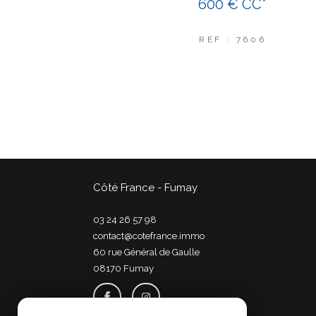
600 €
CC*
REF : 7606
Côté France - Fumay
03 24 26 57 98
contact@cotefrance.immo
60 rue Général de Gaulle
08170
fumay