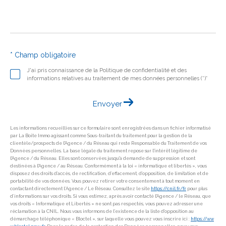
* Champ obligatoire
J'ai pris connaissance de la Politique de confidentialité et des
informations relatives au traitement de mes données personnelles (*)*
Envoyer
Les informations recueillies sur ce formulaire sont enregistrées dans un fichier informatisé
par La Boite Immo agissant comme Sous-traitant du traitement pour la gestion de la
clientèle/prospects de l'Agence / du Réseau qui reste Responsable du Traitement de vos
Données personnelles. La base légale du traitement repose sur l'intérêt légitime de
l'Agence / du Réseau. Elles sont conservées jusqu'à demande de suppression et sont
destinées à l'Agence / au Réseau. Conformément à la loi « informatique et libertés », vous
disposez des droits d’accès, de rectification, d’effacement, d’opposition, de limitation et de
portabilité de vos données. Vous pouvez retirer votre consentement à tout moment en
contactant directement l’Agence / Le Réseau. Consultez le site
https://cnil.fr/fr
pour plus
d’informations sur vos droits. Si vous estimez, après avoir contacté l'Agence / le Réseau, que
vos droits « Informatique et Libertés » ne sont pas respectés, vous pouvez adresser une
réclamation à la CNIL. Nous vous informons de l’existence de la liste d'opposition au
démarchage téléphonique « Bloctel », sur laquelle vous pouvez vous inscrire ici :
https://ww