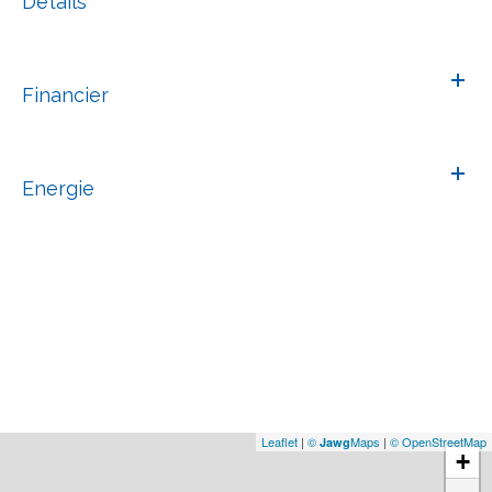
Détails
Financier
Energie
Leaflet
|
©
Maps
|
© OpenStreetMap
Jawg
+