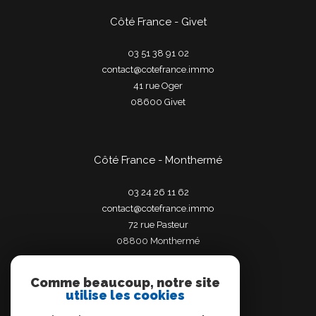
Côté France - Givet
03 51 38 91 02
contact@cotefrance.immo
41 rue Oger
08600
givet
Côté France - Monthermé
03 24 26 11 62
contact@cotefrance.immo
72 rue Pasteur
08800
monthermé
Comme beaucoup, notre site
utilise les cookies
Adhérents