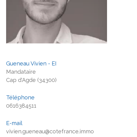
Gueneau Vivien - EI
Mandataire
Cap d'Agde (34300)
Téléphone
0616384511
E-mail
vivien.gueneau@cotefrance.immo