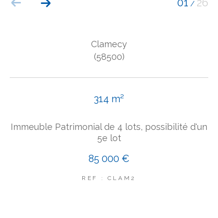
01
26
/
COUPS DE COEUR
EXCLUSIVITÉS
NOUVEAUTÉS
Clamecy
(58500)
Rechercher
314 m²
Immeuble Patrimonial de 4 lots, possibilité d'un
5e lot
85 000 €
REF : CLAM2