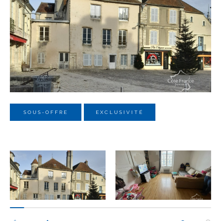
Budget
Budget
Surface
Surface
Pièces
Pièces
SOUS-OFFRE
EXCLUSIVITÉ
Référence
AFFINER LES CRITÈRES
TERRASSE
PARKING
PISCINE
FILTRER PAR