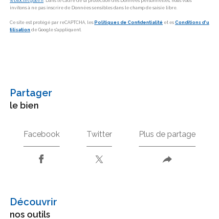
w.bloctel.gouv.fr
. Dans le cadre de la protection des Données personnelles, nous vous
invitons à ne pas inscrire de Données sensibles dans le champ de saisie libre.
Ce site est protégé par reCAPTCHA, les
Politiques de Confidentialité
et es
Conditions d'u
tilisation
de Google s'appliquent.
partager
le bien
Facebook
Twitter
Plus de partage
découvrir
nos outils