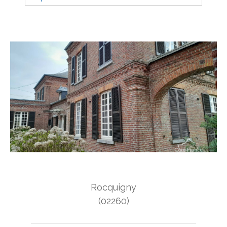
Budget
Budget
Surface
Surface
Pièces
Pièces
Référence
AFFINER LES CRITÈRES
Rocquigny
TERRASSE
PARKING
PISCINE
(02260)
FILTRER PAR