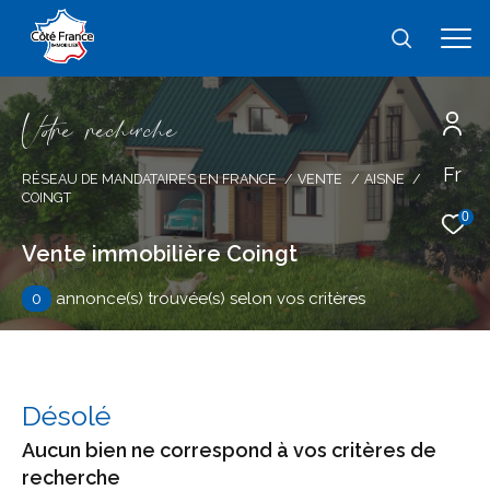
V
o
r
e
r
e
c
e
c
e
Fr
Effectuer une recherche
RÉSEAU DE MANDATAIRES EN FRANCE
VENTE
AISNE
COINGT
et trouver le bien qui correspond à vos
0
critères
Vente immobilière Coingt
0
annonce(s) trouvée(s) selon vos critères
Type
d'offre
Vente
Type
de
type de bien
Désolé
bien
Aucun bien ne correspond à vos critères de
Ville
recherche