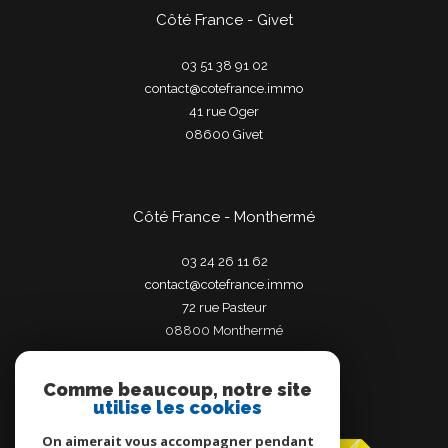
Côté France - Givet
03 51 38 91 02
contact@cotefrance.immo
41 rue Oger
08600
givet
Côté France - Monthermé
03 24 26 11 62
contact@cotefrance.immo
72 rue Pasteur
08800
monthermé
Comme beaucoup, notre site
utilise les cookies
Adhérents
On aimerait vous accompagner pendant