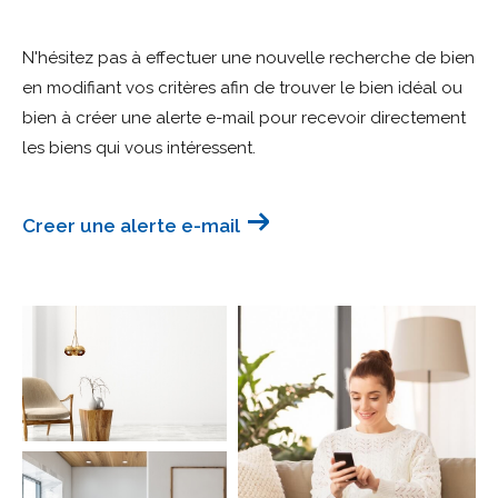
Budget
N'hésitez pas à effectuer une nouvelle recherche de bien
Budget
en modifiant vos critères afin de trouver le bien idéal ou
bien à créer une alerte e-mail pour recevoir directement
Surface
Surface
les biens qui vous intéressent.
Pièces
Pièces
Creer une alerte e-mail
Référence
AFFINER LES CRITÈRES
TERRASSE
PARKING
PISCINE
FILTRER PAR