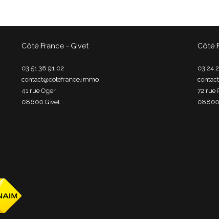
Côté France - Givet
Côté 
03 51 38 91 02
03 24 2
contact@cotefrance.immo
contac
41 rue Oger
72 rue 
08600
givet
0880