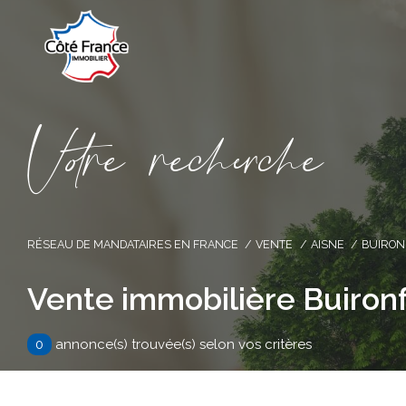
V
o
r
e
r
e
c
e
c
e
RÉSEAU DE MANDATAIRES EN FRANCE
VENTE
AISNE
BUIRON
Vente immobilière Buiron
0
annonce(s) trouvée(s) selon vos critères