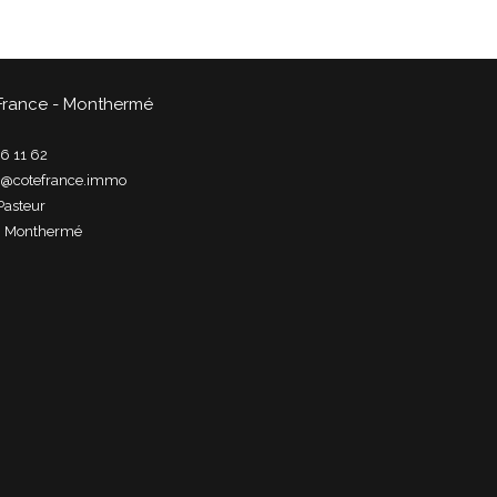
France - Monthermé
6 11 62
t@cotefrance.immo
Pasteur
0
monthermé