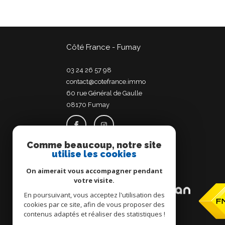
Côté France - Fumay
03 24 26 57 98
contact@cotefrance.immo
60 rue Général de Gaulle
08170
fumay
Comme beaucoup, notre site
utilise les cookies
Adhérents
On aimerait vous accompagner pendant
votre visite.
En poursuivant, vous acceptez l'utilisation des
cookies par ce site, afin de vous proposer des
contenus adaptés et réaliser des statistiques !