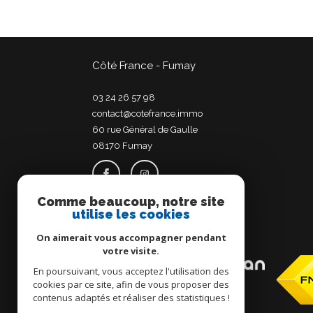
Côté France - Fumay
03 24 26 57 98
contact@cotefrance.immo
60 rue Général de Gaulle
08170
fumay
Comme beaucoup, notre site
utilise les cookies
Adhérents
On aimerait vous accompagner pendant
votre visite.
En poursuivant, vous acceptez l'utilisation des
cookies par ce site, afin de vous proposer des
contenus adaptés et réaliser des statistiques !