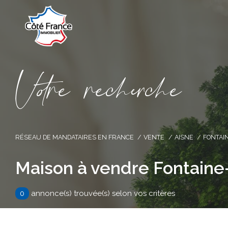
V
o
r
e
r
e
c
e
c
e
RÉSEAU DE MANDATAIRES EN FRANCE
VENTE
AISNE
FONTAI
Maison à vendre Fontaine
0
annonce(s) trouvée(s) selon vos critères