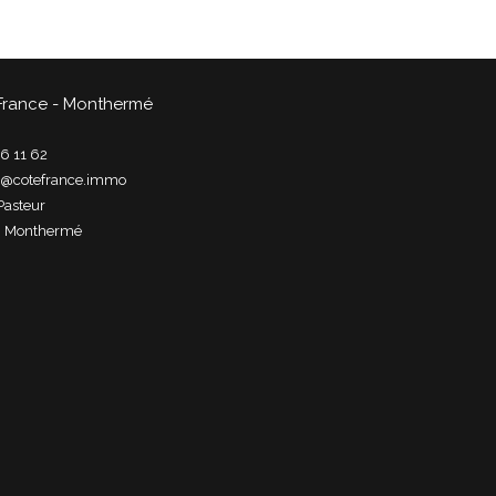
France - Monthermé
6 11 62
t@cotefrance.immo
Pasteur
0
monthermé