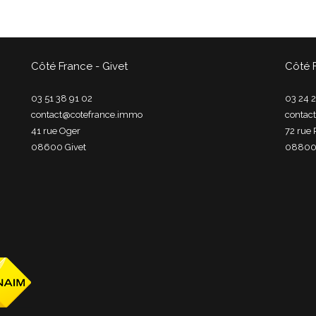
Côté France - Givet
Côté 
03 51 38 91 02
03 24 2
contact@cotefrance.immo
contac
41 rue Oger
72 rue 
08600
givet
0880