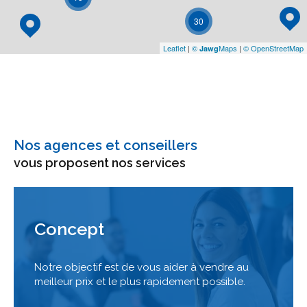
30
Leaflet
|
©
Maps
|
© OpenStreetMap
Jawg
Nos agences et conseillers
vous proposent nos services
Concept
Notre objectif est de vous aider à vendre au
meilleur prix et le plus rapidement possible.