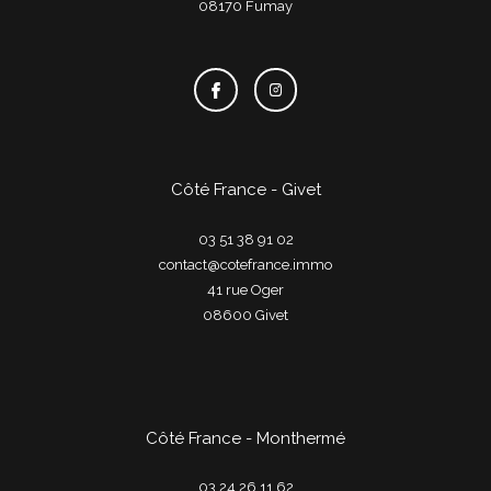
08170
fumay
Côté France - Givet
03 51 38 91 02
contact@cotefrance.immo
41 rue Oger
08600
givet
Côté France - Monthermé
03 24 26 11 62