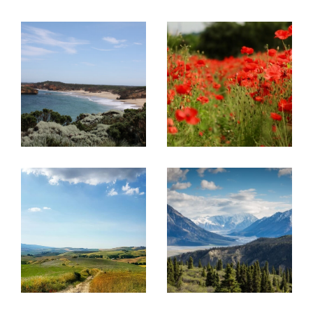
rue Pasteur.
Projet immobilier en France et en
Belgique, découvrez nos
prestations !
Acheter ou vendre un bien
Ce réseau a été créé pour
aider des
propriétaires à vendre leurs biens
immobiliers à une clientèle française
mais
aussi internationale
et inversement pour
aider
la clientèle étrangère à trouver le bien de
leurs rêves en France
.