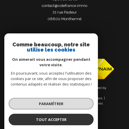
contact@cotefrance.immo
72 rue Pasteur
08800
monthermé
Comme beaucoup, notre site
utilise les cookies
Adhérents
On aimerait vous accompagner pendant
votre visite.
En poursuivant, vous acceptez l'utilisation des
cookies par ce site, afin de vous proposer des
contenus adaptés et réaliser des statistiques !
© 2026 | Tous droits réservés | Traduction powered by
Google |
Nos honoraires
Plan du site
Mentions légales
PARAMÉTRER
Admin
Nos liens
Politique RGPD
Cookies
TOUT ACCEPTER