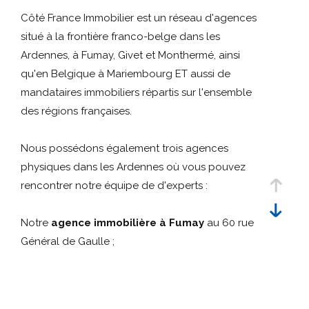
Référence
critères
Côté France Immobilier est un réseau d'agences
situé à la frontière franco-belge dans les
Rechercher
Ardennes, à Fumay, Givet et Monthermé, ainsi
qu'en Belgique à Mariembourg ET aussi de
mandataires immobiliers répartis sur l'ensemble
des régions françaises.
Nous possédons également trois agences
physiques dans les Ardennes où vous pouvez
rencontrer notre équipe de d'experts :
Notre
agence immobilière à Fumay
au 60 rue
Général de Gaulle ;
Notre
agence immobilière à Givet
au 41 rue
Oger ;
Notre
agence immobilière à Monthermé
au 72