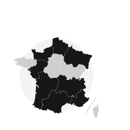
Fondé en 2007, Côté France se développe sur
l'ensemble du pays : nous proposons des
annonces immobilières dans les quatre coins
de la France comme en Ardennes, Gironde,
Manche, Aisne et en Dordogne
.
L'estimation immobilière
Avec Côté France Immobilier, faîtes confiance à
des experts en estimation immobilière. Après une
estimation immobilière réalisée par un de nos
experts, vous êtes sûr d'obtenir une
évaluation précise et fiable
de la valeur de
votre bien avant de le mettre en vente.