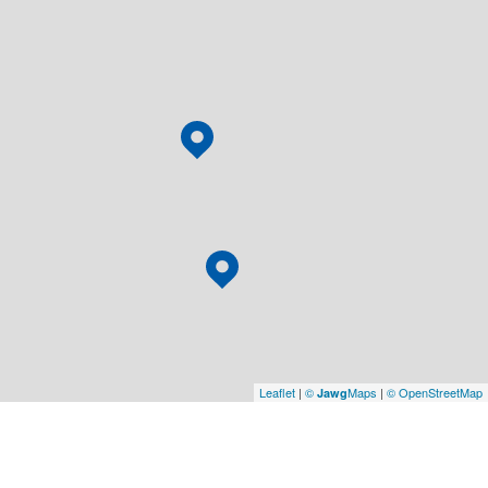
Leaflet
|
©
Maps
|
© OpenStreetMap
Jawg