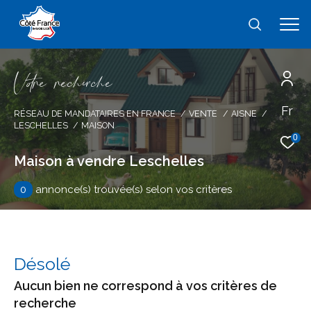
V
o
r
e
r
e
c
e
c
e
Fr
Effectuer une recherche
RÉSEAU DE MANDATAIRES EN FRANCE
VENTE
AISNE
LESCHELLES
MAISON
et trouver le bien qui correspond à vos
0
critères
Maison à vendre Leschelles
0
annonce(s) trouvée(s) selon vos critères
Type
d'offre
Vente
Type
de
type de bien
Désolé
bien
Aucun bien ne correspond à vos critères de
Ville
recherche