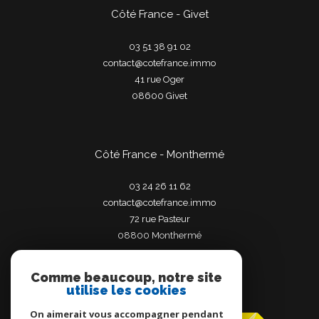
Côté France - Givet
03 51 38 91 02
contact@cotefrance.immo
41 rue Oger
08600
givet
Côté France - Monthermé
03 24 26 11 62
contact@cotefrance.immo
72 rue Pasteur
08800
monthermé
Comme beaucoup, notre site
utilise les cookies
Adhérents
On aimerait vous accompagner pendant