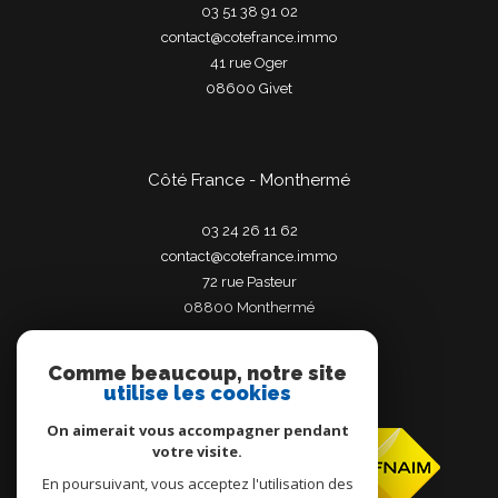
03 51 38 91 02
contact@cotefrance.immo
41 rue Oger
08600
givet
Côté France - Monthermé
03 24 26 11 62
contact@cotefrance.immo
72 rue Pasteur
08800
monthermé
Comme beaucoup, notre site
utilise les cookies
Adhérents
On aimerait vous accompagner pendant
votre visite.
En poursuivant, vous acceptez l'utilisation des