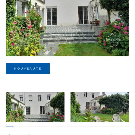
Budget
Budget
Surface
Surface
Pièces
Pièces
NOUVEAUTÉ
Référence
AFFINER LES CRITÈRES
TERRASSE
PARKING
PISCINE
FILTRER PAR