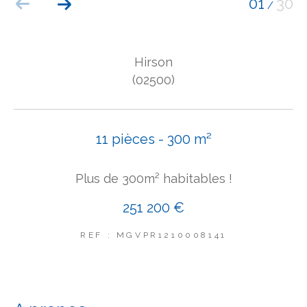
01
30
/
COUPS DE COEUR
EXCLUSIVITÉS
NOUVEAUTÉS
Hirson
(02500)
Rechercher
11 pièces - 300 m²
Plus de 300m² habitables !
251 200 €
REF : MGVPR1210008141