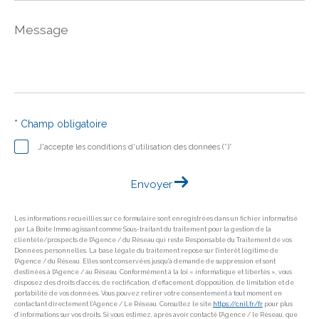
Message
*
* Champ obligatoire
J'accepte les conditions d'utilisation des données (*)*
Envoyer
Les informations recueillies sur ce formulaire sont enregistrées dans un fichier informatisé
par La Boite Immo agissant comme Sous-traitant du traitement pour la gestion de la
clientèle/prospects de l'Agence / du Réseau qui reste Responsable du Traitement de vos
Données personnelles. La base légale du traitement repose sur l'intérêt légitime de
l'Agence / du Réseau. Elles sont conservées jusqu'à demande de suppression et sont
destinées à l'Agence / au Réseau. Conformément à la loi « informatique et libertés », vous
disposez des droits d’accès, de rectification, d’effacement, d’opposition, de limitation et de
portabilité de vos données. Vous pouvez retirer votre consentement à tout moment en
contactant directement l’Agence / Le Réseau. Consultez le site
https://cnil.fr/fr
pour plus
d’informations sur vos droits. Si vous estimez, après avoir contacté l'Agence / le Réseau, que