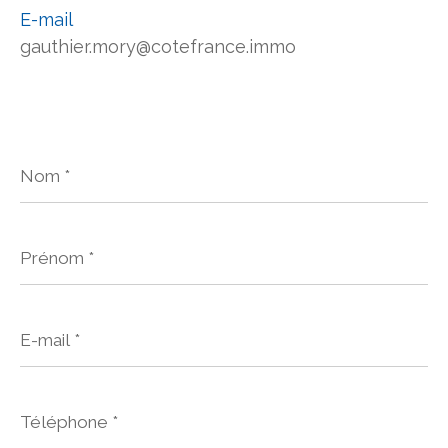
E-mail
gauthier.mory@cotefrance.immo
Nom
*
Prénom
*
E-
mail
*
Téléphone
*