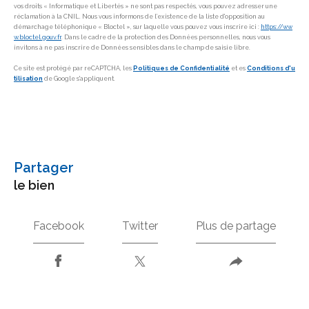
vos droits « Informatique et Libertés » ne sont pas respectés, vous pouvez adresser une
réclamation à la CNIL. Nous vous informons de l’existence de la liste d'opposition au
démarchage téléphonique « Bloctel », sur laquelle vous pouvez vous inscrire ici :
https://ww
w.bloctel.gouv.fr
. Dans le cadre de la protection des Données personnelles, nous vous
invitons à ne pas inscrire de Données sensibles dans le champ de saisie libre.
Ce site est protégé par reCAPTCHA, les
Politiques de Confidentialité
et es
Conditions d'u
tilisation
de Google s'appliquent.
partager
le bien
Facebook
Twitter
Plus de partage