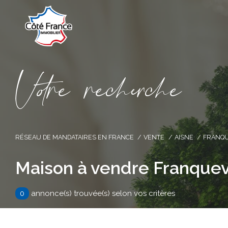
V
o
r
e
r
e
c
e
c
e
RÉSEAU DE MANDATAIRES EN FRANCE
VENTE
AISNE
FRANQU
Maison à vendre Franquev
0
annonce(s) trouvée(s) selon vos critères