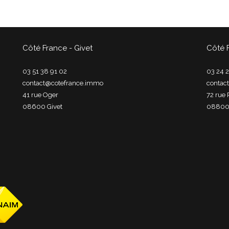
Côté France - Givet
Côté 
03 51 38 91 02
03 24 2
contact@cotefrance.immo
contac
41 rue Oger
72 rue 
08600
givet
0880