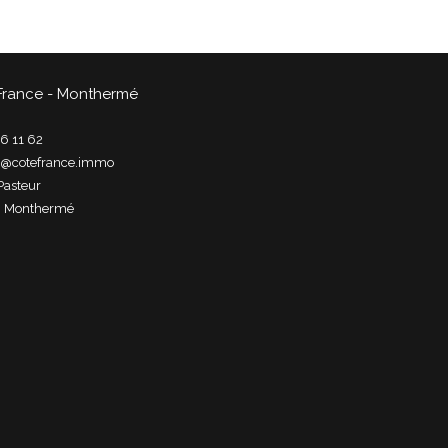
France - Monthermé
6 11 62
t@cotefrance.immo
Pasteur
0
monthermé