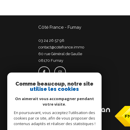
Côté France - Fumay
03 24 26 57 98
contact@cotefrance.immo
60 rue Général de Gaulle
08170
fumay
Comme beaucoup, notre site
utilise les cookies
Adhérents
On aimerait vous accompagner pendant
votre visite.
En poursuivant, vous acceptez l'utilisation des
cookies par ce site, afin de vous proposer des
contenus adaptés et réaliser des statistiques !