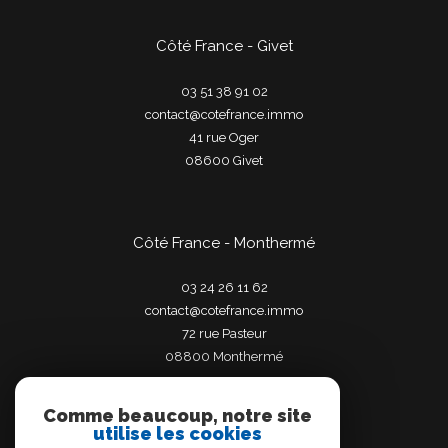
Côté France - Givet
03 51 38 91 02
contact@cotefrance.immo
41 rue Oger
08600
givet
Côté France - Monthermé
03 24 26 11 62
contact@cotefrance.immo
72 rue Pasteur
08800
monthermé
Comme beaucoup, notre site
utilise les cookies
Adhérents