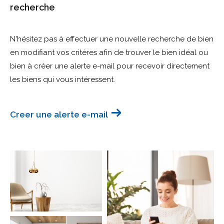
recherche
Budget
Budget
N'hésitez pas à effectuer une nouvelle recherche de bien
en modifiant vos critères afin de trouver le bien idéal ou
Surface
Surface
bien à créer une alerte e-mail pour recevoir directement
les biens qui vous intéressent.
Pièces
Pièces
Creer une alerte e-mail
Référence
AFFINER LES CRITÈRES
TERRASSE
PARKING
PISCINE
FILTRER PAR