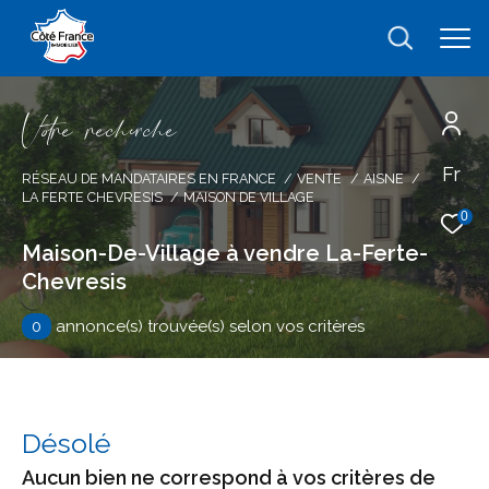
V
o
r
e
r
e
c
e
c
e
Fr
Effectuer une recherche
RÉSEAU DE MANDATAIRES EN FRANCE
VENTE
AISNE
LA FERTE CHEVRESIS
MAISON DE VILLAGE
et trouver le bien qui correspond à vos
0
critères
Maison-De-Village à vendre La-Ferte-
Chevresis
Type
d'offre
Vente
0
annonce(s) trouvée(s) selon vos critères
Type
de
type de bien
bien
Désolé
Ville
Aucun bien ne correspond à vos critères de