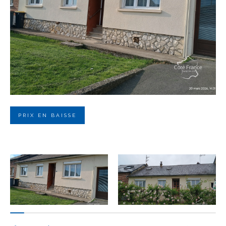
Budget
Budget
Surface
Surface
Pièces
Pièces
PRIX EN BAISSE
Référence
AFFINER LES CRITÈRES
TERRASSE
PARKING
PISCINE
FILTRER PAR