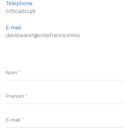
Téléphone
0760461148
E-mail
david.waret@cotefrance.immo
Nom
*
Prénom
*
E-
mail
*