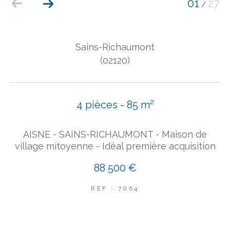
01
27
/
COUPS DE COEUR
EXCLUSIVITÉS
NOUVEAUTÉS
Sains-Richaumont
(02120)
Rechercher
4 pièces - 85 m²
AISNE - SAINS-RICHAUMONT - Maison de
village mitoyenne - Idéal première acquisition
88 500 €
REF : 7064