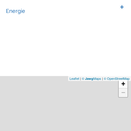
Energie
Leaflet
|
©
Maps
|
© OpenStreetMap
Jawg
+
−