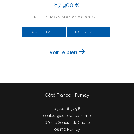
87 900 €
REF : MGVMA1210008748
EXCLUSIVITÉ
NOUVEAUTÉ
Voir le bien
Côté France - Fumay
03 24 26 57 98
contact@cotefrance.immo
60 rue Général de Gaulle
08170
fumay