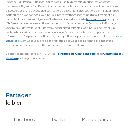
l'Agence / du Réseau. Elles sont conservées jusqu'à demande de suppression et sont
destinées à l'Agence / au Réseau. Conformément à la loi « informatique et libertés », vous
disposez des droits d’accès, de rectification, d’effacement, d’opposition, de limitation et de
portabilité de vos données. Vous pouvez retirer votre consentement à tout moment en
contactant directement l’Agence / Le Réseau. Consultez le site
https://cnil.fr/fr
pour plus
d’informations sur vos droits. Si vous estimez, après avoir contacté l'Agence / le Réseau, que
vos droits « Informatique et Libertés » ne sont pas respectés, vous pouvez adresser une
réclamation à la CNIL. Nous vous informons de l’existence de la liste d'opposition au
démarchage téléphonique « Bloctel », sur laquelle vous pouvez vous inscrire ici :
https://ww
w.bloctel.gouv.fr
. Dans le cadre de la protection des Données personnelles, nous vous
invitons à ne pas inscrire de Données sensibles dans le champ de saisie libre.
Ce site est protégé par reCAPTCHA, les
Politiques de Confidentialité
et es
Conditions d'u
tilisation
de Google s'appliquent.
partager
le bien
Facebook
Twitter
Plus de partage