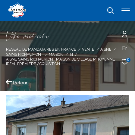
V
o
r
e
r
e
c
e
c
e
Fr
Effectuer une recherche
RÉSEAU DE MANDATAIRES EN FRANCE
VENTE
AISNE
SAINS RICHAUMONT
MAISON
T4
et trouver le bien qui correspond à vos
AISNE SAINS RICHAUMONT MAISON DE VILLAGE MITOYENNE
0
IDEAL PREMIERE ACQUISITION
critères
Retour
Type
d'offre
Vente
Type
de
type de bien
bien
Ville