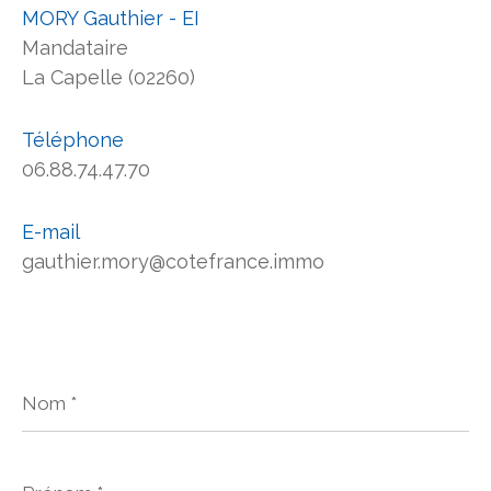
MORY Gauthier - EI
Mandataire
La Capelle (02260)
Téléphone
06.88.74.47.70
E-mail
gauthier.mory@cotefrance.immo
Nom
*
Prénom