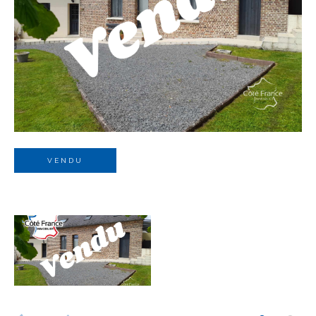
Budget
Budget
Surface
Surface
Pièces
Pièces
VENDU
Référence
AFFINER LES CRITÈRES
TERRASSE
PARKING
PISCINE
FILTRER PAR