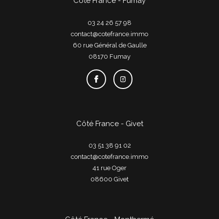
Côté France - Fumay
03 24 26 57 98
contact@cotefrance.immo
60 rue Général de Gaulle
08170
fumay
Côté France - Givet
03 51 38 91 02
contact@cotefrance.immo
41 rue Oger
08600
givet