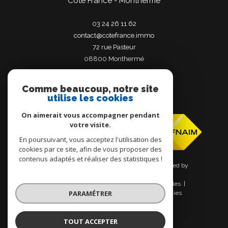
Côté France - Monthermé
03 24 26 11 62
contact@cotefrance.immo
72 rue Pasteur
08800
monthermé
Comme beaucoup, notre site
utilise les cookies
Adhérents
On aimerait vous accompagner pendant
votre visite.
En poursuivant, vous acceptez l'utilisation des
cookies par ce site, afin de vous proposer des
contenus adaptés et réaliser des statistiques !
© 2026 | Tous droits réservés | Traduction powered by
Google |
Nos honoraires
Plan du site
Mentions légales
PARAMÉTRER
Admin
Nos liens
Politique RGPD
Cookies
TOUT ACCEPTER