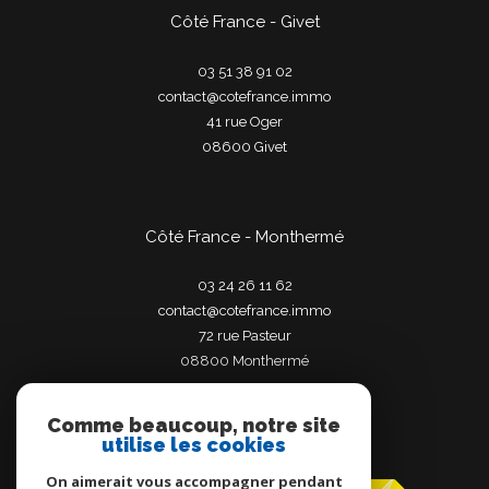
Côté France - Givet
03 51 38 91 02
contact@cotefrance.immo
41 rue Oger
08600
givet
Côté France - Monthermé
03 24 26 11 62
contact@cotefrance.immo
72 rue Pasteur
08800
monthermé
Comme beaucoup, notre site
utilise les cookies
Adhérents
On aimerait vous accompagner pendant