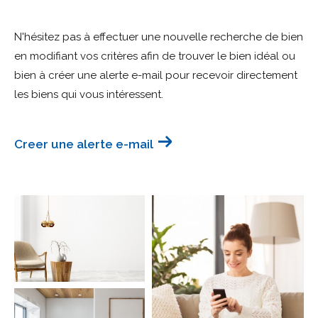
Budget
N'hésitez pas à effectuer une nouvelle recherche de bien
Budget
en modifiant vos critères afin de trouver le bien idéal ou
bien à créer une alerte e-mail pour recevoir directement
Surface
Surface
les biens qui vous intéressent.
Pièces
Pièces
Creer une alerte e-mail
Référence
AFFINER LES CRITÈRES
TERRASSE
PARKING
PISCINE
FILTRER PAR