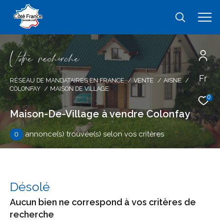
V
o
r
e
r
e
c
e
c
e
Fr
Effectuer une recherche
RÉSEAU DE MANDATAIRES EN FRANCE
VENTE
AISNE
COLONFAY
MAISON DE VILLAGE
et trouver le bien qui correspond à vos
0
critères
Maison-De-Village à vendre Colonfay
0
annonce(s) trouvée(s) selon vos critères
Type
d'offre
Vente
Type
de
type de bien
Désolé
bien
Aucun bien ne correspond à vos critères de
Ville
recherche