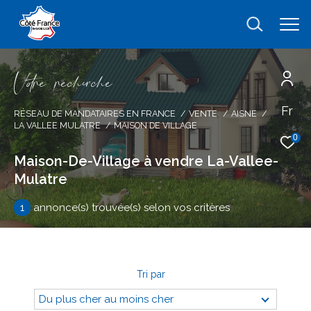
V
o
r
e
r
e
c
e
c
e
Fr
Effectuer une recherche
RÉSEAU DE MANDATAIRES EN FRANCE
VENTE
AISNE
LA VALLEE MULATRE
MAISON DE VILLAGE
et trouver le bien qui correspond à vos
0
critères
Maison-De-Village à vendre La-Vallee-
Mulatre
Type
d'offre
Vente
1
annonce(s) trouvée(s) selon vos critères
Type
de
type de bien
bien
Tri par
Ville
Du plus cher au moins cher