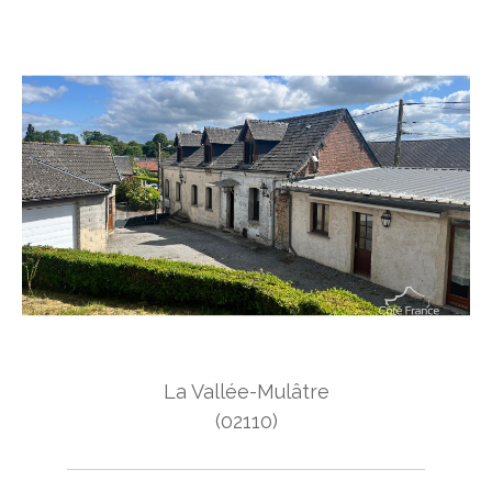
Budget
Budget
Surface
Surface
Pièces
Pièces
Référence
AFFINER LES CRITÈRES
La Vallée-Mulâtre
TERRASSE
PARKING
PISCINE
(02110)
FILTRER PAR