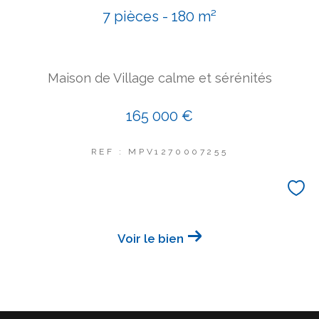
7 pièces - 180 m²
COUPS DE COEUR
EXCLUSIVITÉS
NOUVEAUTÉS
Maison de Village calme et sérénités
Rechercher
165 000 €
REF : MPV1270007255
Voir le bien