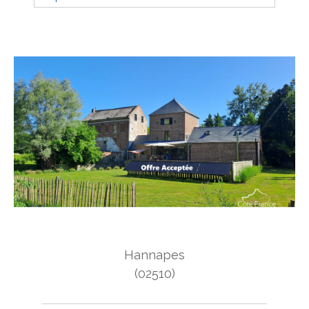
Budget
Budget
Surface
Surface
Pièces
Pièces
Référence
AFFINER LES CRITÈRES
Hannapes
TERRASSE
PARKING
PISCINE
(02510)
FILTRER PAR