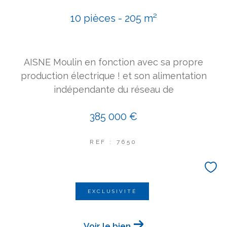
COUPS DE COEUR
10 pièces - 205 m²
EXCLUSIVITÉS
NOUVEAUTÉS
AISNE Moulin en fonction avec sa propre
Rechercher
production électrique ! et son alimentation
indépendante du réseau de
385 000 €
REF : 7650
EXCLUSIVITÉ
Voir le bien