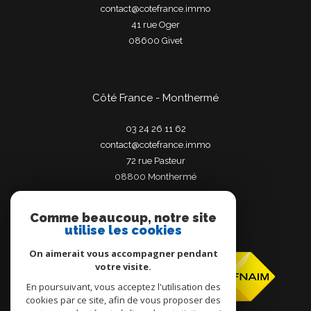
contact@cotefrance.immo
41 rue Oger
08600
givet
Côté France - Monthermé
03 24 26 11 62
contact@cotefrance.immo
72 rue Pasteur
08800
monthermé
Comme beaucoup, notre site
utilise les cookies
Adhérents
On aimerait vous accompagner pendant
votre visite.
En poursuivant, vous acceptez l'utilisation des
cookies par ce site, afin de vous proposer des