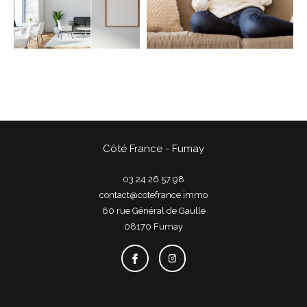
COUPS DE COEUR
EXCLUSIVITÉS
NOUVEAUTÉS
Rechercher
Côté France - Fumay
03 24 26 57 98
contact@cotefrance.immo
60 rue Général de Gaulle
08170
fumay