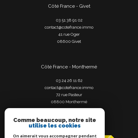
Côté France - Givet
03 51 38 91 02
contact@cotefrance.immo
41 rue Oger
08600
givet
Côté France - Monthermé
03 24 26 11 62
contact@cotefrance.immo
72 rue Pasteur
08800
monthermé
Comme beaucoup, notre site
utilise les cookies
Adhérents
On aimerait vous accompagner pendant