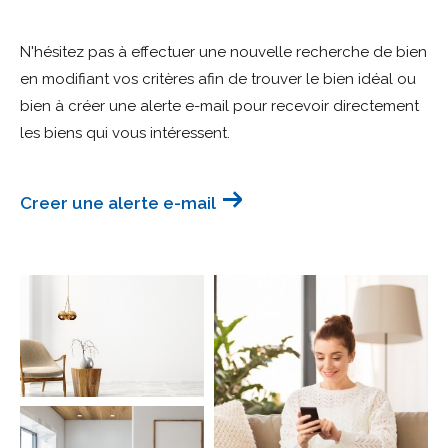
Budget
N'hésitez pas à effectuer une nouvelle recherche de bien
Budget
en modifiant vos critères afin de trouver le bien idéal ou
bien à créer une alerte e-mail pour recevoir directement
Surface
Surface
les biens qui vous intéressent.
Pièces
Pièces
Creer une alerte e-mail
Référence
AFFINER LES CRITÈRES
TERRASSE
PARKING
PISCINE
FILTRER PAR