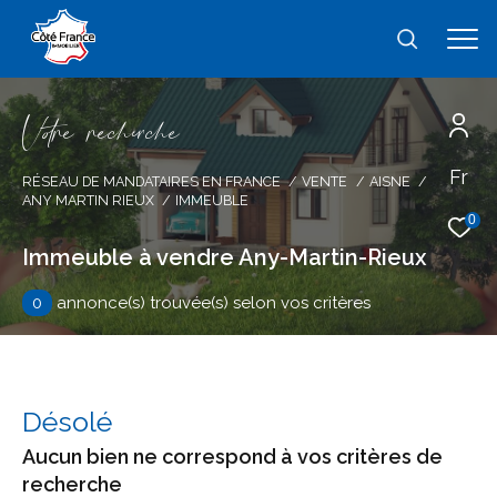
V
o
r
e
r
e
c
e
c
e
Fr
Effectuer une recherche
RÉSEAU DE MANDATAIRES EN FRANCE
VENTE
AISNE
ANY MARTIN RIEUX
IMMEUBLE
et trouver le bien qui correspond à vos
0
critères
Immeuble à vendre Any-Martin-Rieux
0
annonce(s) trouvée(s) selon vos critères
Type
d'offre
Vente
Type
de
type de bien
Désolé
bien
Aucun bien ne correspond à vos critères de
Ville
recherche