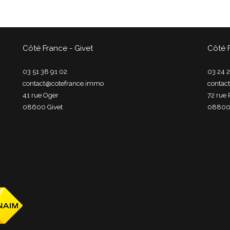
Côté France - Givet
Côté 
03 51 38 91 02
03 24 2
contact@cotefrance.immo
contac
41 rue Oger
72 rue 
08600
givet
0880