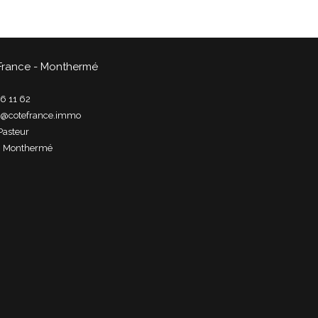
France - Monthermé
6 11 62
t@cotefrance.immo
Pasteur
0
monthermé