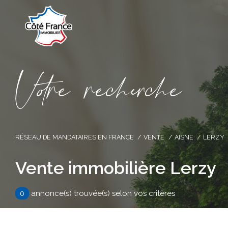
V
o
r
e
r
e
c
e
c
e
RÉSEAU DE MANDATAIRES EN FRANCE
VENTE
AISNE
LERZY
Vente immobilière Lerzy
0
annonce(s) trouvée(s) selon vos critères