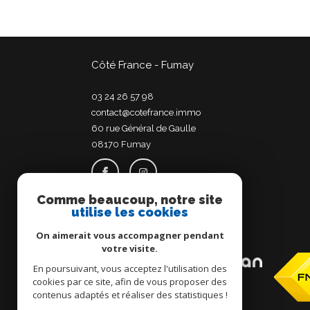
Côté France - Fumay
03 24 26 57 98
contact@cotefrance.immo
60 rue Général de Gaulle
08170
fumay
Comme beaucoup, notre site
utilise les cookies
Adhérents
On aimerait vous accompagner pendant
votre visite.
En poursuivant, vous acceptez l'utilisation des
cookies par ce site, afin de vous proposer des
contenus adaptés et réaliser des statistiques !