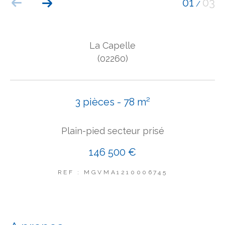
01
03
/
COUPS DE COEUR
EXCLUSIVITÉS
NOUVEAUTÉS
La Capelle
(02260)
Rechercher
3 pièces - 78 m²
Plain-pied secteur prisé
146 500 €
REF : MGVMA1210006745