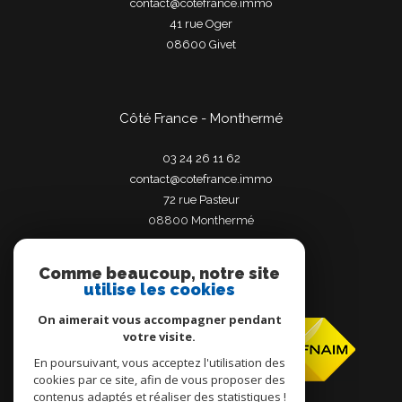
contact@cotefrance.immo
41 rue Oger
08600
givet
Côté France - Monthermé
03 24 26 11 62
contact@cotefrance.immo
72 rue Pasteur
08800
monthermé
Comme beaucoup, notre site
utilise les cookies
Adhérents
On aimerait vous accompagner pendant
votre visite.
En poursuivant, vous acceptez l'utilisation des
cookies par ce site, afin de vous proposer des
contenus adaptés et réaliser des statistiques !