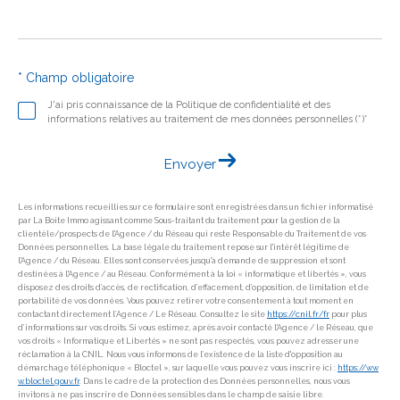
* Champ obligatoire
J'ai pris connaissance de la Politique de confidentialité et des
informations relatives au traitement de mes données personnelles (*)*
Envoyer
Les informations recueillies sur ce formulaire sont enregistrées dans un fichier informatisé
par La Boite Immo agissant comme Sous-traitant du traitement pour la gestion de la
clientèle/prospects de l'Agence / du Réseau qui reste Responsable du Traitement de vos
Données personnelles. La base légale du traitement repose sur l'intérêt légitime de
l'Agence / du Réseau. Elles sont conservées jusqu'à demande de suppression et sont
destinées à l'Agence / au Réseau. Conformément à la loi « informatique et libertés », vous
disposez des droits d’accès, de rectification, d’effacement, d’opposition, de limitation et de
portabilité de vos données. Vous pouvez retirer votre consentement à tout moment en
contactant directement l’Agence / Le Réseau. Consultez le site
https://cnil.fr/fr
pour plus
d’informations sur vos droits. Si vous estimez, après avoir contacté l'Agence / le Réseau, que
vos droits « Informatique et Libertés » ne sont pas respectés, vous pouvez adresser une
réclamation à la CNIL. Nous vous informons de l’existence de la liste d'opposition au
démarchage téléphonique « Bloctel », sur laquelle vous pouvez vous inscrire ici :
https://ww
w.bloctel.gouv.fr
. Dans le cadre de la protection des Données personnelles, nous vous
invitons à ne pas inscrire de Données sensibles dans le champ de saisie libre.