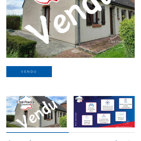
Budget
Budget
Surface
Surface
Pièces
Pièces
VENDU
Référence
AFFINER LES CRITÈRES
TERRASSE
PARKING
PISCINE
FILTRER PAR