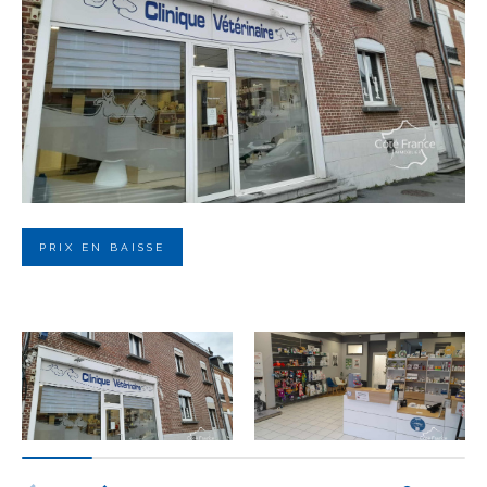
Budget
Budget
Surface
Surface
Pièces
Pièces
PRIX EN BAISSE
Référence
AFFINER LES CRITÈRES
TERRASSE
PARKING
PISCINE
FILTRER PAR