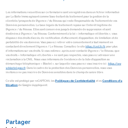
Les informations recueillies sur ce formulaire sont enregistrées dans un fichier informatisé
par La Boite Immo agissant comme Sous-traitant du traitement pour la gestion de la
clientèle/prospects de l'Agence / du Réseau qui reste Responsable du Traitement de vos
Données personnelles. La base légale du traitement repose sur l'intérêt légitime de
l'Agence / du Réseau. Elles sont conservées jusqu'à demande de suppression et sont
destinées à l'Agence / au Réseau. Conformément à la loi « informatique et libertés », vous
disposez des droits d’accès, de rectification, d’effacement, d’opposition, de limitation et de
portabilité de vos données. Vous pouvez retirer votre consentement à tout moment en
contactant directement l’Agence / Le Réseau. Consultez le site
https://cnil.fr/fr
pour plus
d’informations sur vos droits. Si vous estimez, après avoir contacté l'Agence / le Réseau, que
vos droits « Informatique et Libertés » ne sont pas respectés, vous pouvez adresser une
réclamation à la CNIL. Nous vous informons de l’existence de la liste d'opposition au
démarchage téléphonique « Bloctel », sur laquelle vous pouvez vous inscrire ici :
https://ww
w.bloctel.gouv.fr
. Dans le cadre de la protection des Données personnelles, nous vous
invitons à ne pas inscrire de Données sensibles dans le champ de saisie libre.
Ce site est protégé par reCAPTCHA, les
Politiques de Confidentialité
et es
Conditions d'u
tilisation
de Google s'appliquent.
partager