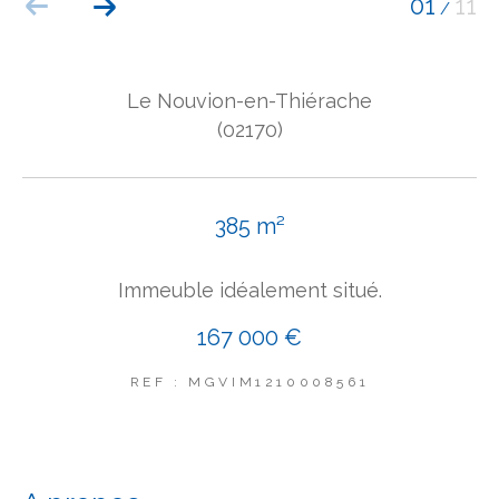
01
11
/
COUPS DE COEUR
EXCLUSIVITÉS
NOUVEAUTÉS
Le Nouvion-en-Thiérache
(02170)
Rechercher
385 m²
Immeuble idéalement situé.
167 000 €
REF : MGVIM1210008561