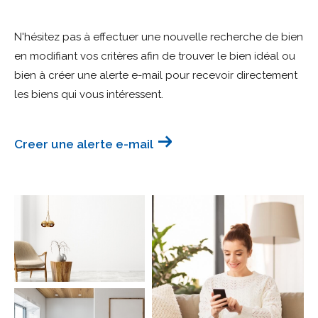
Budget
N'hésitez pas à effectuer une nouvelle recherche de bien
Budget
en modifiant vos critères afin de trouver le bien idéal ou
bien à créer une alerte e-mail pour recevoir directement
Surface
Surface
les biens qui vous intéressent.
Pièces
Pièces
Creer une alerte e-mail
Référence
AFFINER LES CRITÈRES
TERRASSE
PARKING
PISCINE
FILTRER PAR