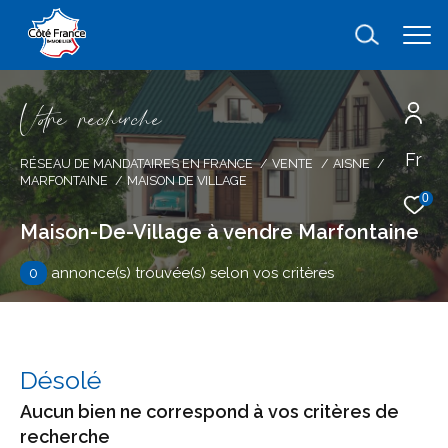
V
o
r
e
r
e
c
e
c
e
Fr
Effectuer une recherche
RÉSEAU DE MANDATAIRES EN FRANCE
VENTE
AISNE
MARFONTAINE
MAISON DE VILLAGE
et trouver le bien qui correspond à vos
0
critères
Maison-De-Village à vendre Marfontaine
0
annonce(s) trouvée(s) selon vos critères
Type
d'offre
Vente
Type
de
type de bien
Désolé
bien
Aucun bien ne correspond à vos critères de
Ville
recherche