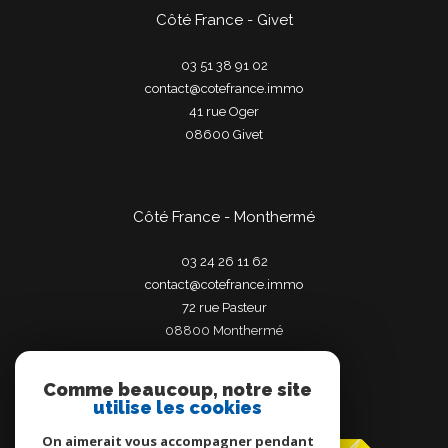
Côté France - Givet
03 51 38 91 02
contact@cotefrance.immo
41 rue Oger
08600
givet
Côté France - Monthermé
03 24 26 11 62
contact@cotefrance.immo
72 rue Pasteur
08800
monthermé
Comme beaucoup, notre site
utilise les cookies
Adhérents
On aimerait vous accompagner pendant