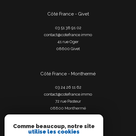
Côté France - Givet
03 51 38 91 02
contact@cotefrance.immo
41 rue Oger
08600
givet
Côté France - Monthermé
03 24 26 11 62
contact@cotefrance.immo
72 rue Pasteur
08800
monthermé
Comme beaucoup, notre site
utilise les cookies
Adhérents