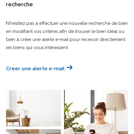
recherche
Budget
Budget
N'hésitez pas à effectuer une nouvelle recherche de bien
en modifiant vos critères afin de trouver le bien idéal ou
Surface
Surface
bien à créer une alerte e-mail pour recevoir directement
les biens qui vous intéressent.
Pièces
Pièces
Creer une alerte e-mail
Référence
AFFINER LES CRITÈRES
TERRASSE
PARKING
PISCINE
FILTRER PAR