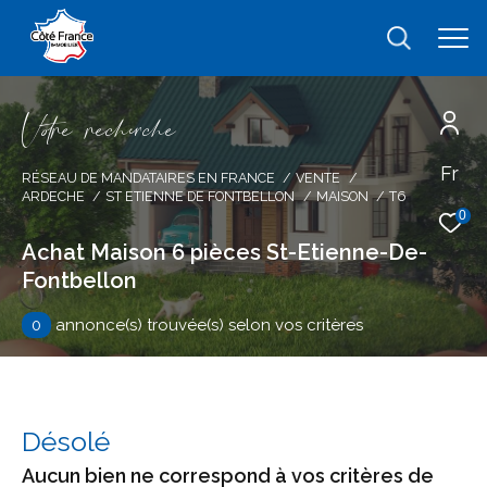
V
o
r
e
r
e
c
e
c
e
Fr
Effectuer une recherche
RÉSEAU DE MANDATAIRES EN FRANCE
VENTE
ARDECHE
ST ETIENNE DE FONTBELLON
MAISON
T6
et trouver le bien qui correspond à vos
0
critères
Achat Maison 6 pièces St-Etienne-De-
Fontbellon
Type
d'offre
Vente
0
annonce(s) trouvée(s) selon vos critères
Type
de
type de bien
bien
Désolé
Ville
Aucun bien ne correspond à vos critères de