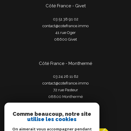
Côté France - Givet
03 51 38 91 02
contact@cotefrance.immo
41 rue Oger
08600
givet
Côté France - Monthermé
03 24 26 11 62
contact@cotefrance.immo
72 rue Pasteur
08800
monthermé
Comme beaucoup, notre site
utilise les cookies
Adhérents
On aimerait vous accompagner pendant