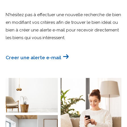
Budget
N'hésitez pas à effectuer une nouvelle recherche de bien
Budget
en modifiant vos critères afin de trouver le bien idéal ou
bien à créer une alerte e-mail pour recevoir directement
Surface
Surface
les biens qui vous intéressent.
Pièces
Pièces
Creer une alerte e-mail
Référence
AFFINER LES CRITÈRES
TERRASSE
PARKING
PISCINE
FILTRER PAR