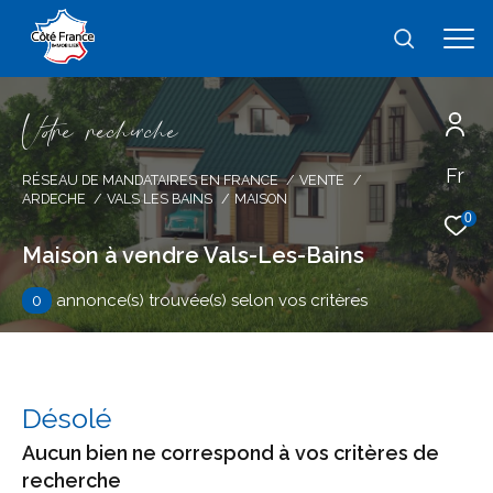
V
o
r
e
r
e
c
e
c
e
Fr
Effectuer une recherche
RÉSEAU DE MANDATAIRES EN FRANCE
VENTE
ARDECHE
VALS LES BAINS
MAISON
et trouver le bien qui correspond à vos
0
critères
Maison à vendre Vals-Les-Bains
0
annonce(s) trouvée(s) selon vos critères
Type
d'offre
Vente
Type
de
type de bien
Désolé
bien
Aucun bien ne correspond à vos critères de
Ville
recherche