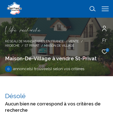
V
o
r
e
r
e
c
e
c
e
Fr
Effectuer une recherche
RÉSEAU DE MANDATAIRES EN FRANCE
VENTE
ARDECHE
ST PRIVAT
MAISON DE VILLAGE
et trouver le bien qui correspond à vos
0
critères
Maison-De-Village à vendre St-Privat
0
annonce(s) trouvée(s) selon vos critères
Type
d'offre
Vente
Type
de
type de bien
Désolé
bien
Aucun bien ne correspond à vos critères de
Ville
recherche