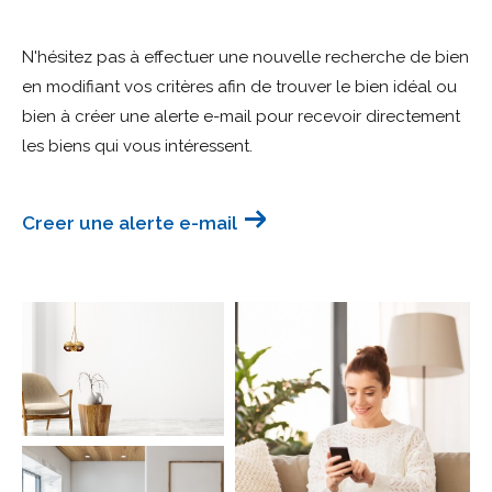
Budget
N'hésitez pas à effectuer une nouvelle recherche de bien
Budget
en modifiant vos critères afin de trouver le bien idéal ou
bien à créer une alerte e-mail pour recevoir directement
Surface
Surface
les biens qui vous intéressent.
Pièces
Pièces
Creer une alerte e-mail
Référence
AFFINER LES CRITÈRES
TERRASSE
PARKING
PISCINE
FILTRER PAR