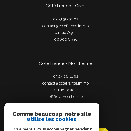
Côté France - Givet
03 51 38 91 02
contact@cotefrance.immo
41 rue Oger
08600
givet
Côté France - Monthermé
03 24 26 11 62
contact@cotefrance.immo
72 rue Pasteur
08800
monthermé
Comme beaucoup, notre site
utilise les cookies
Adhérents
On aimerait vous accompagner pendant