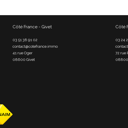
Côté France - Givet
Côté 
03 51 38 91 02
03 24 2
contact@cotefrance.immo
contac
41 rue Oger
72 rue 
08600
givet
0880