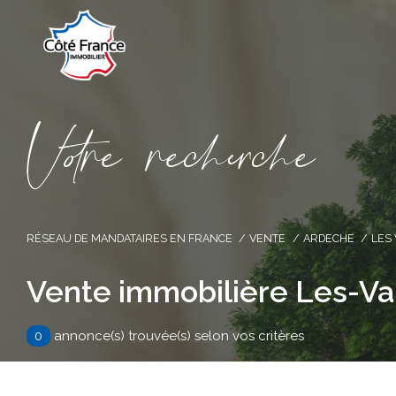
V
o
r
e
r
e
c
e
c
e
RÉSEAU DE MANDATAIRES EN FRANCE
VENTE
ARDECHE
LES
Vente immobilière Les-V
0
annonce(s) trouvée(s) selon vos critères