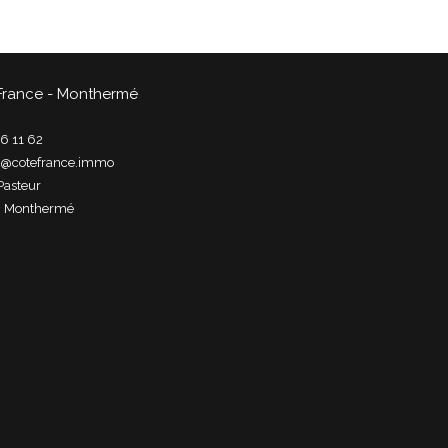
France - Monthermé
6 11 62
t@cotefrance.immo
Pasteur
0
monthermé