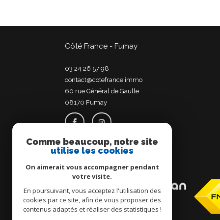
Côté France - Fumay
03 24 26 57 98
contact@cotefrance.immo
60 rue Général de Gaulle
08170
fumay
Comme beaucoup, notre site
utilise les cookies
Adhérents
On aimerait vous accompagner pendant
votre visite.
En poursuivant, vous acceptez l'utilisation des
cookies par ce site, afin de vous proposer des
contenus adaptés et réaliser des statistiques !