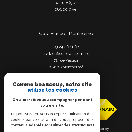
41 rue Oger
08600
givet
Côté France - Monthermé
03 24 26 11 62
contact@cotefrance.immo
72 rue Pasteur
08800
monthermé
Comme beaucoup, notre site
utilise les cookies
Adhérents
On aimerait vous accompagner pendant
votre visite.
En poursuivant, vous acceptez l'utilisation des
cookies par ce site, afin de vous proposer des
contenus adaptés et réaliser des statistiques !
© 2026 | Tous droits réservés | Traduction powered by