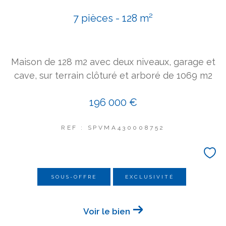
COUPS DE COEUR
7 pièces - 128 m²
EXCLUSIVITÉS
NOUVEAUTÉS
Maison de 128 m2 avec deux niveaux, garage et
Rechercher
cave, sur terrain clôturé et arboré de 1069 m2
196 000 €
REF : SPVMA430008752
SOUS-OFFRE
EXCLUSIVITÉ
Voir le bien