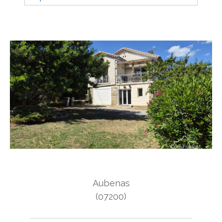
Budget
Budget
Surface
Surface
Pièces
Pièces
Référence
AFFINER LES CRITÈRES
Aubenas
TERRASSE
PARKING
PISCINE
(07200)
FILTRER PAR