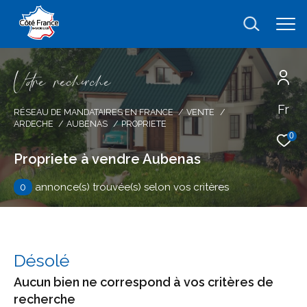
V
o
r
e
r
e
c
e
c
e
Fr
Effectuer une recherche
RÉSEAU DE MANDATAIRES EN FRANCE
VENTE
ARDECHE
AUBENAS
PROPRIETE
et trouver le bien qui correspond à vos
0
critères
Propriete à vendre Aubenas
0
annonce(s) trouvée(s) selon vos critères
Type
d'offre
Vente
Type
de
type de bien
Désolé
bien
Aucun bien ne correspond à vos critères de
Ville
recherche