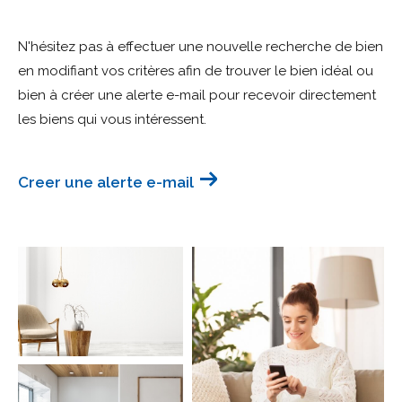
Budget
N'hésitez pas à effectuer une nouvelle recherche de bien
Budget
en modifiant vos critères afin de trouver le bien idéal ou
bien à créer une alerte e-mail pour recevoir directement
Surface
Surface
les biens qui vous intéressent.
Pièces
Pièces
Creer une alerte e-mail
Référence
AFFINER LES CRITÈRES
TERRASSE
PARKING
PISCINE
FILTRER PAR