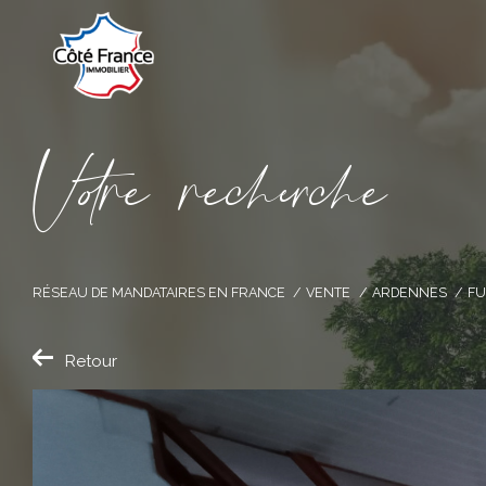
V
o
r
e
r
e
c
e
c
e
RÉSEAU DE MANDATAIRES EN FRANCE
VENTE
ARDENNES
F
Retour