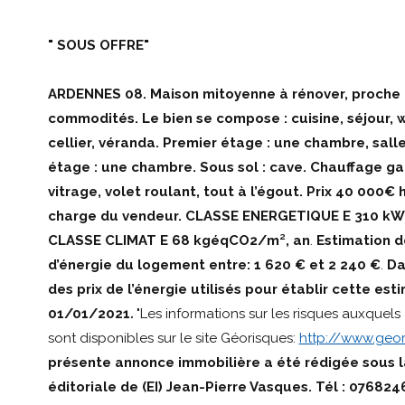
" SOUS OFFRE"
ARDENNES 08. Maison mitoyenne à rénover, proche
commodités. Le bien se compose : cuisine, séjour, wc
cellier, véranda. Premier étage : une chambre, sal
étage : une chambre. Sous sol : cave. Chauffage gaz
vitrage, volet roulant, tout à l’égout. Prix 40 000€ 
charge du vendeur. CLASSE ENERGETIQUE E 310 kW
CLASSE CLIMAT E 68 kgéqCO2/m², an
.
Estimation d
d’énergie du logement entre: 1 620 € et 2 240 €
.
Da
des prix de l’énergie utilisés pour établir cette esti
01/01/2021
.
"Les informations sur les risques auxquels
sont disponibles sur le site Géorisques:
http://www.geor
présente annonce immobilière a été rédigée sous l
éditoriale de (EI) Jean-Pierre Vasques. Tél : 07682