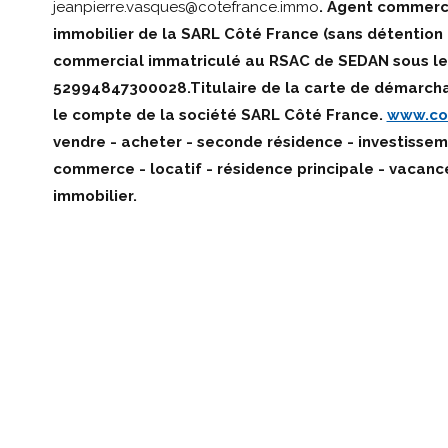
jeanpierre.vasques@cotefrance.immo
. Agent commerc
immobilier de la SARL Côté France (sans détention 
commercial immatriculé au RSAC de SEDAN sous l
52994847300028.Titulaire de la carte de démarch
le compte de la société SARL Côté France.
www.co
vendre - acheter - seconde résidence - investisseme
commerce - locatif - résidence principale - vacan
immobilier
.