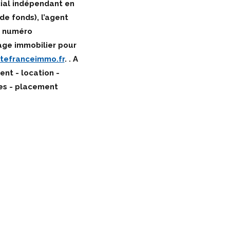
ial indépendant en
de fonds), l’agent
e numéro
age immobilier pour
tefranceimmo.fr
. . A
nt - location -
ces - placement