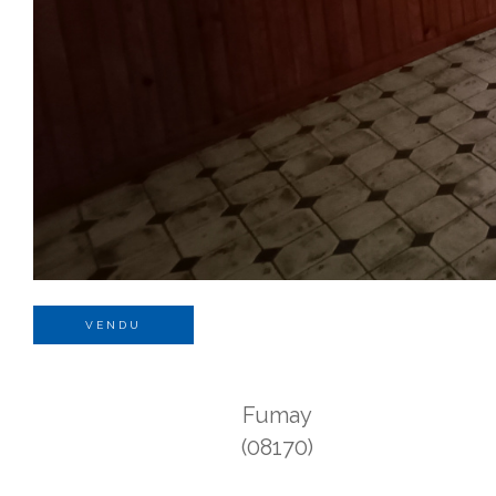
VENDU
Fumay
(08170)