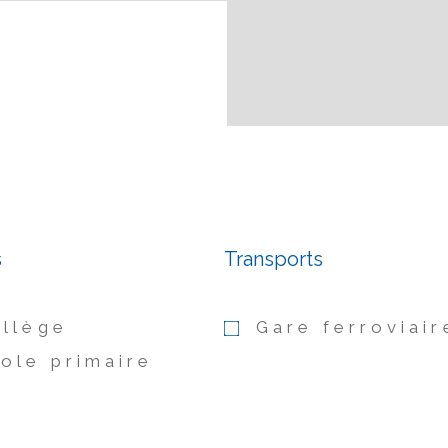
s
Transports
llège
Gare ferroviair
ole primaire