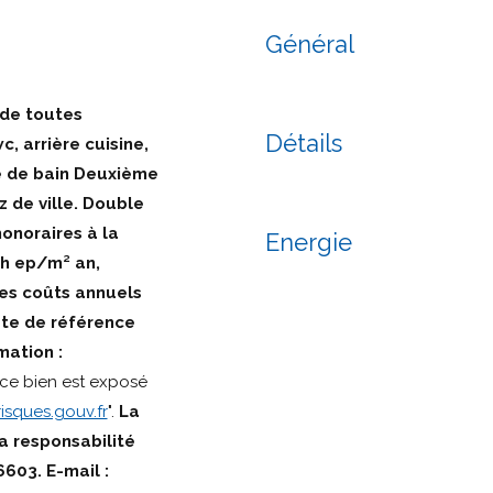
Général
 de toutes
Détails
, arrière cuisine,
le de bain Deuxième
 de ville. Double
honoraires à la
Energie
h ep/m² an,
es coûts annuels
te de référence
mation :
 ce bien est exposé
isques.gouv.fr
".
La
a responsabilité
46603.
E-mail :