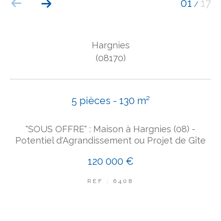
01
17
/
COUPS DE COEUR
EXCLUSIVITÉS
NOUVEAUTÉS
Hargnies
(08170)
Rechercher
5 pièces - 130 m²
"SOUS OFFRE" : Maison à Hargnies (08) -
Potentiel d'Agrandissement ou Projet de Gîte
120 000 €
REF : 6408