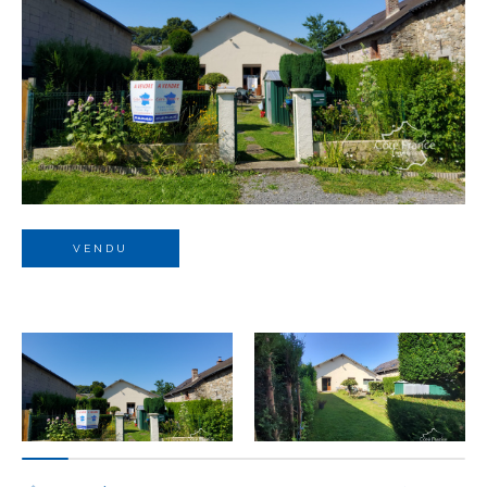
Budget
Budget
Surface
Surface
Pièces
Pièces
VENDU
Référence
AFFINER LES CRITÈRES
TERRASSE
PARKING
PISCINE
FILTRER PAR