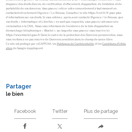
disposez des droits d’accès, de rectification, d’effacement, d’opposition, de limitation et de
portabilité de vos données. Vous pouvez retirer votre consentement à tout moment en
contactant directement l’Agence / Le Réseau. Consultez le site https://cnil.fr/fr pour plus
d’informations sur vos droits. Si vous estimez, après avoir contacté l'Agence / le Réseau, que
vos droits « Informatique et Libertés » ne sont pas respectés, vous pouvez adresser une
réclamation à la CNIL. Nous vous informons de l’existence de la liste d'opposition au
démarchage téléphonique « Bloctel », sur laquelle vous pouvez vous inscrire ici :
https://www.bloctel.gouv.fr Dans le cadre de la protection des Données personnelles, nous
vous invitons à ne pas inscrire de Données sensibles dans le champ de saisie libre.
Ce site est protégé par reCAPTCHA, les
Politiques de Confidentialité
et les
Conditions d'Utilis
ation
de Google s'appliquent.
partager
le bien
Facebook
Twitter
Plus de partage