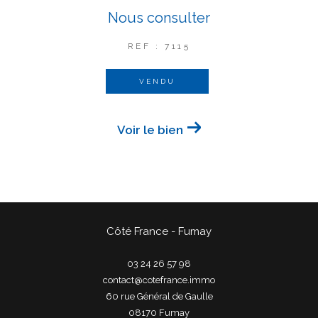
Nous consulter
REF : 7115
VENDU
Voir le bien
Côté France - Fumay
03 24 26 57 98
contact@cotefrance.immo
60 rue Général de Gaulle
08170
fumay