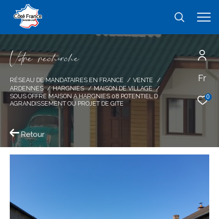
V
o
r
e
r
e
c
e
c
e
Fr
Effectuer une recherche
RÉSEAU DE MANDATAIRES EN FRANCE
VENTE
ARDENNES
HARGNIES
MAISON DE VILLAGE
et trouver le bien qui correspond à vos
SOUS OFFRE MAISON A HARGNIES 08 POTENTIEL D
0
AGRANDISSEMENT OU PROJET DE GITE
critères
Retour
Type
d'offre
Vente
Type
de
type de bien
bien
Ville