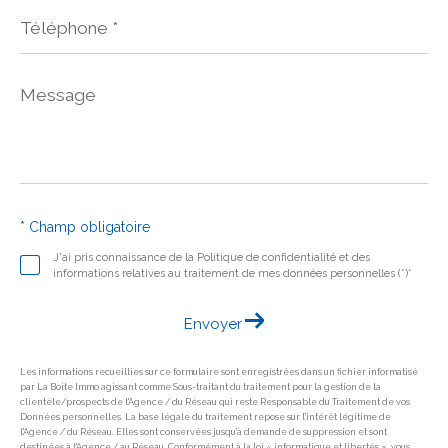
Téléphone
*
Message
*
* Champ obligatoire
J'ai pris connaissance de la Politique de confidentialité et des
informations relatives au traitement de mes données personnelles (*)*
Envoyer
Les informations recueillies sur ce formulaire sont enregistrées dans un fichier informatisé
par La Boite Immo agissant comme Sous-traitant du traitement pour la gestion de la
clientèle/prospects de l'Agence / du Réseau qui reste Responsable du Traitement de vos
Données personnelles. La base légale du traitement repose sur l'intérêt légitime de
l'Agence / du Réseau. Elles sont conservées jusqu'à demande de suppression et sont
destinées à l'Agence / au Réseau. Conformément à la loi « informatique et libertés », vous