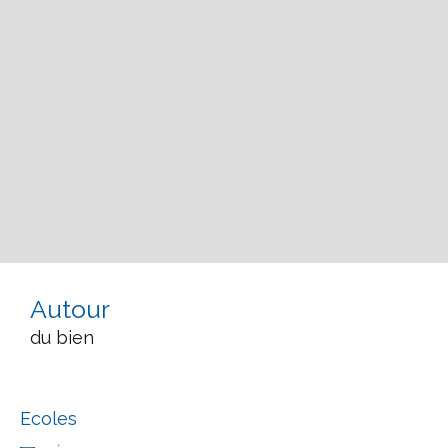
Autour
du bien
Ecoles