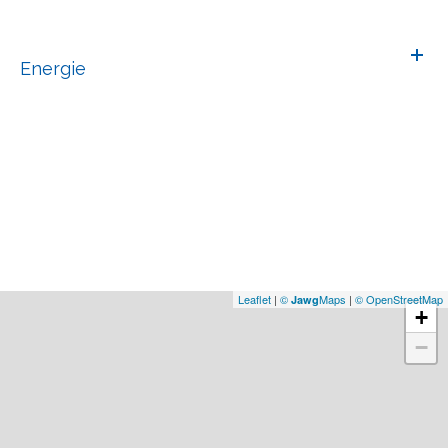
Energie
Leaflet
|
©
Maps
|
© OpenStreetMap
Jawg
+
−