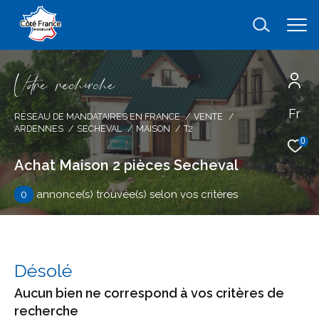
V
o
r
e
r
e
c
e
c
e
Fr
Effectuer une recherche
RÉSEAU DE MANDATAIRES EN FRANCE
VENTE
ARDENNES
SECHEVAL
MAISON
T2
et trouver le bien qui correspond à vos
0
critères
Achat Maison 2 pièces Secheval
0
annonce(s) trouvée(s) selon vos critères
Type
d'offre
Vente
Type
de
type de bien
Désolé
bien
Aucun bien ne correspond à vos critères de
Ville
recherche