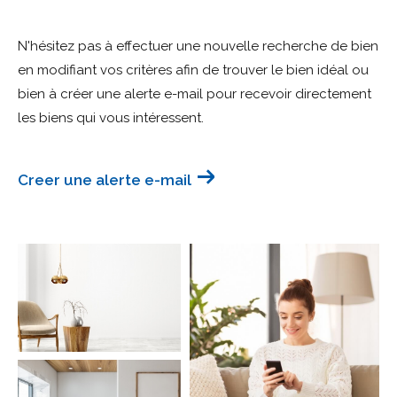
Budget
N'hésitez pas à effectuer une nouvelle recherche de bien
Budget
en modifiant vos critères afin de trouver le bien idéal ou
bien à créer une alerte e-mail pour recevoir directement
Surface
Surface
les biens qui vous intéressent.
Pièces
Pièces
Creer une alerte e-mail
Référence
AFFINER LES CRITÈRES
TERRASSE
PARKING
PISCINE
FILTRER PAR