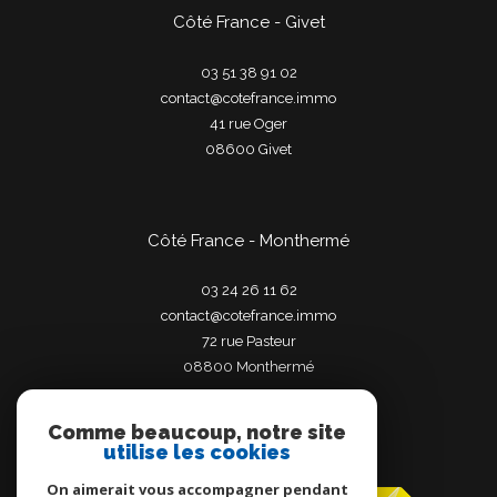
Côté France - Givet
03 51 38 91 02
contact@cotefrance.immo
41 rue Oger
08600
givet
Côté France - Monthermé
03 24 26 11 62
contact@cotefrance.immo
72 rue Pasteur
08800
monthermé
Comme beaucoup, notre site
utilise les cookies
Adhérents
On aimerait vous accompagner pendant