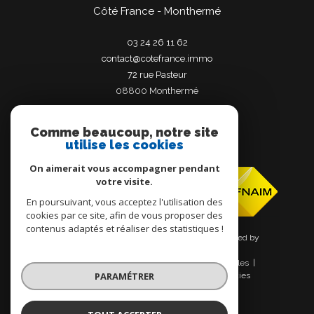
Côté France - Monthermé
03 24 26 11 62
contact@cotefrance.immo
72 rue Pasteur
08800
monthermé
Comme beaucoup, notre site
utilise les cookies
Adhérents
On aimerait vous accompagner pendant
votre visite.
En poursuivant, vous acceptez l'utilisation des
cookies par ce site, afin de vous proposer des
contenus adaptés et réaliser des statistiques !
© 2026 | Tous droits réservés | Traduction powered by
Google |
Nos honoraires
Plan du site
Mentions légales
PARAMÉTRER
Admin
Nos liens
Politique RGPD
Cookies