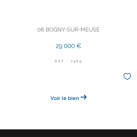
COUPS DE COEUR
EXCLUSIVITÉS
NOUVEAUTÉS
08 BOGNY-SUR-MEUSE
Rechercher
29 000 €
REF : 7489
Voir le bien