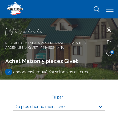
V
o
r
e
r
e
c
e
c
e
Fr
Effectuer une recherche
RÉSEAU DE MANDATAIRES EN FRANCE
VENTE
ARDENNES
GIVET
MAISON
T5
et trouver le bien qui correspond à vos
0
critères
Achat Maison 5 pièces Givet
2
annonce(s) trouvée(s) selon vos critères
Type
d'offre
Vente
Type
de
type de bien
Tri par
bien
Du plus cher au moins cher
Ville