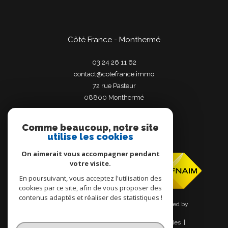
Côté France - Monthermé
03 24 26 11 62
contact@cotefrance.immo
72 rue Pasteur
08800
monthermé
Comme beaucoup, notre site
utilise les cookies
Adhérents
On aimerait vous accompagner pendant
votre visite.
En poursuivant, vous acceptez l'utilisation des
cookies par ce site, afin de vous proposer des
contenus adaptés et réaliser des statistiques !
© 2026 | Tous droits réservés | Traduction powered by
Google |
Nos honoraires
Plan du site
Mentions légales