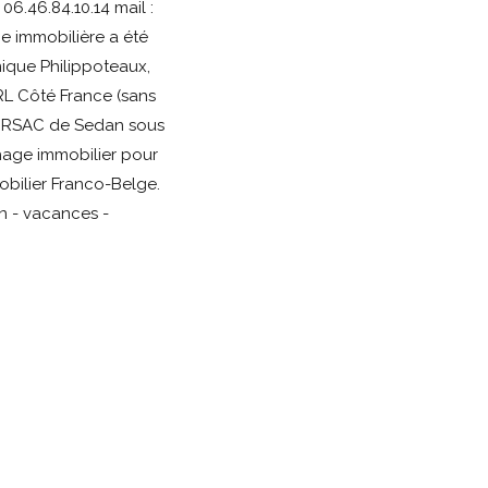
06.46.84.10.14 mail :
 immobilière a été
nique Philippoteaux,
L Côté France (sans
au RSAC de Sedan sous
hage immobilier pour
bilier Franco-Belge.
on - vacances -