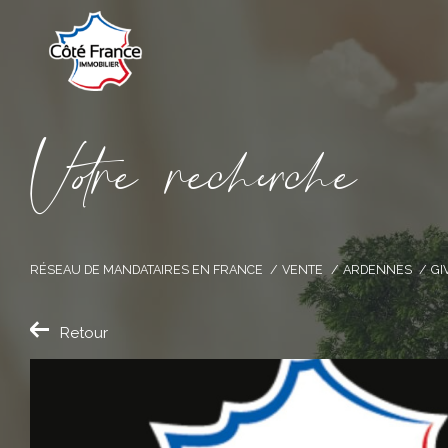
V
o
r
e
r
e
c
e
c
e
RÉSEAU DE MANDATAIRES EN FRANCE
VENTE
ARDENNES
GI
Retour