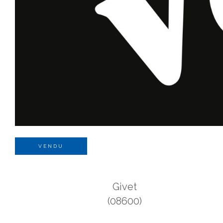
VENDU
Givet
(08600)