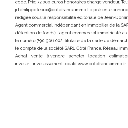
code. Prix: 72.000 euros honoraires charge vendeur. Tel: 
jd.philippoteaux@cotefrance.immo La présente annonce
rédigée sous la responsabilité éditoriale de Jean-Domi
Agent commercial indépendant en immobilier de la SAR
détention de fonds), l’agent commercial immatriculé 
le numéro 790 906 002, titulaire de la carte de démarc
le compte de la société SARL Côté France. Réseau immo
Achat - vente - à vendre - acheter - location - estimati
investir - investissement locatif www.cotefranceimmo.fr