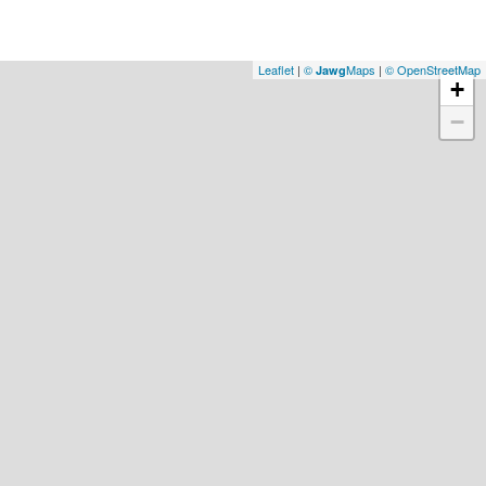
Leaflet
|
©
Maps
|
© OpenStreetMap
Jawg
+
−