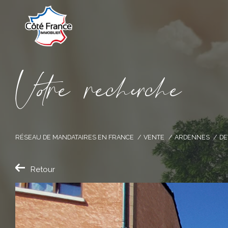
V
o
r
e
r
e
c
e
c
e
RÉSEAU DE MANDATAIRES EN FRANCE
VENTE
ARDENNES
DE
Retour