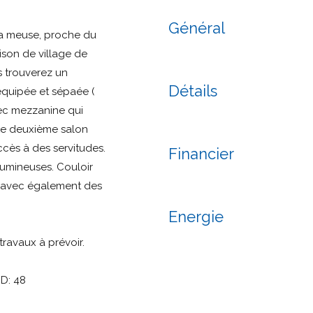
Général
la meuse, proche du
ison de village de
s trouverez un
Détails
équipée et sépaée (
ec mezzanine qui
Le deuxième salon
ccès à des servitudes.
Financier
lumineuses. Couloir
e avec également des
Energie
travaux à prévoir.
D: 48