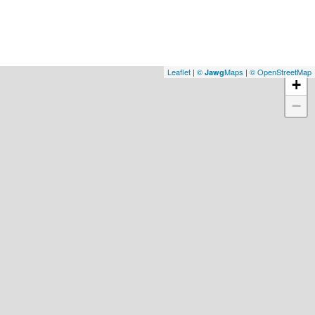
Leaflet
|
©
Maps
|
© OpenStreetMap
Jawg
+
−